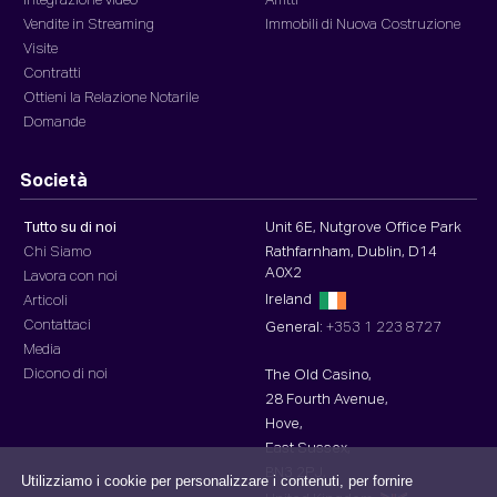
Integrazione video
Affitti
Vendite in Streaming
Immobili di Nuova Costruzione
Visite
Contratti
Ottieni la Relazione Notarile
Domande
Società
Tutto su di noi
Unit 6E, Nutgrove Office Park
Chi Siamo
Rathfarnham, Dublin, D14
A0X2
Lavora con noi
Ireland
Articoli
Contattaci
General:
+353 1 223 8727
Media
Dicono di noi
The Old Casino,
28 Fourth Avenue,
Hove,
East Sussex,
BN3 2PJ,
Utilizziamo i cookie per personalizzare i contenuti, per fornire