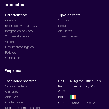
productos
Características
Tipos de venta
Ofertas
Subasta
recorridos virtuales 3D
Rebaja
Integración de vídeo
Alquileres
Transmisión en vivo
casas nuevas
Visiones
Documentos legales
Folletos
Consultas
Empresa
Todo sobre nosotros
Unit 6E, Nutgrove Office Park
Sobre nosotros
Rathfarnham, Dublin, D14
A0X2
Carreras
Ireland
Artículos
Contáctenos
General:
+353 1 223 8727
Medios de comunicación