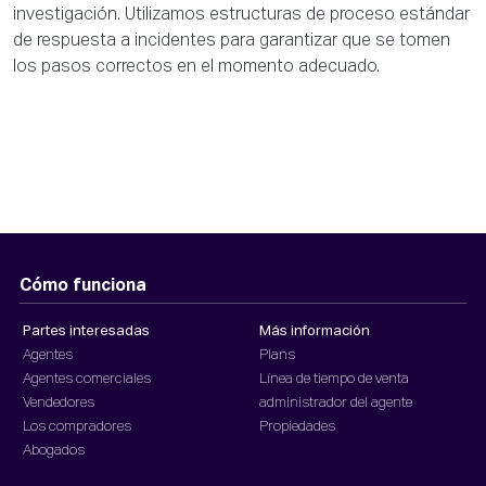
investigación. Utilizamos estructuras de proceso estándar
de respuesta a incidentes para garantizar que se tomen
los pasos correctos en el momento adecuado.
Cómo funciona
Partes interesadas
Más información
Agentes
Plans
Agentes comerciales
Línea de tiempo de venta
Vendedores
administrador del agente
Los compradores
Propiedades
Abogados