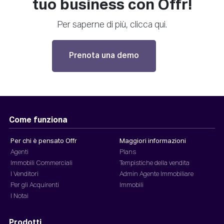
tuo business con Offr!
Per saperne di più, clicca qui.
Prenota una demo
Come funziona
Per chi è pensato Offr
Maggiori informazioni
Agenti
Plans
Immobili Commerciali
Tempistiche della vendita
I Venditori
Admin Agente Immobiliare
Per gli Acquirenti
Immobili
I Notai
Prodotti