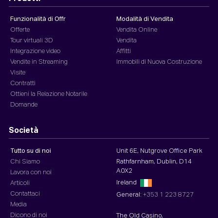
Funzionalità di Offr
Modalità di Vendita
Offerte
Vendita Online
Tour virtuali 3D
Vendita
Integrazione video
Affitti
Vendite in Streaming
Immobili di Nuova Costruzione
Visite
Contratti
Ottieni la Relazione Notarile
Domande
Società
Tutto su di noi
Unit 6E, Nutgrove Office Park
Chi Siamo
Rathfarnham, Dublin, D14
A0X2
Lavora con noi
Ireland
Articoli
Contattaci
General:
+353 1 223 8727
Media
Dicono di noi
The Old Casino,