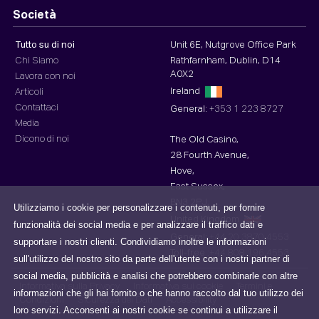
Società
Tutto su di noi
Unit 6E, Nutgrove Office Park
Chi Siamo
Rathfarnham, Dublin, D14
A0X2
Lavora con noi
Ireland
Articoli
Contattaci
General:
+353 1 223 8727
Media
Dicono di noi
The Old Casino,
28 Fourth Avenue,
Hove,
East Sussex,
BN3 2PJ,
Utilizziamo i cookie per personalizzare i contenuti, per fornire
United Kingdom
funzionalità dei social media e per analizzare il traffico dati e
General:
+44 20 3870 4553
supportare i nostri clienti. Condividiamo inoltre le informazioni
Toll-free :
+44 808 196 4553
sull'utilizzo del nostro sito da parte dell'utente con i nostri partner di
social media, pubblicità e analisi che potrebbero combinarle con altre
Informativa sulla Privacy
Informativa sui cookie
Termini e
informazioni che gli hai fornito o che hanno raccolto dal tuo utilizzo dei
Condizioni
Sicurezza dei Dati
Accessibility
loro servizi. Acconsenti ai nostri cookie se continui a utilizzare il