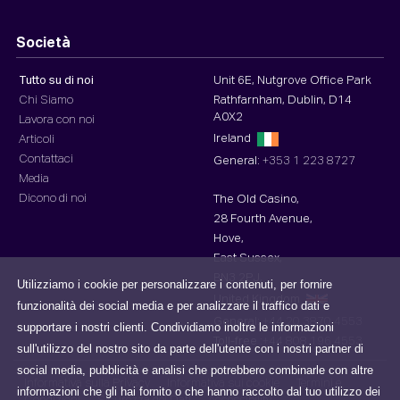
Società
Tutto su di noi
Unit 6E, Nutgrove Office Park
Chi Siamo
Rathfarnham, Dublin, D14
A0X2
Lavora con noi
Ireland
Articoli
Contattaci
General:
+353 1 223 8727
Media
Dicono di noi
The Old Casino,
28 Fourth Avenue,
Hove,
East Sussex,
BN3 2PJ,
Utilizziamo i cookie per personalizzare i contenuti, per fornire
United Kingdom
funzionalità dei social media e per analizzare il traffico dati e
General:
+44 20 3870 4553
supportare i nostri clienti. Condividiamo inoltre le informazioni
Toll-free :
+44 808 196 4553
sull'utilizzo del nostro sito da parte dell'utente con i nostri partner di
social media, pubblicità e analisi che potrebbero combinarle con altre
Informativa sulla Privacy
Informativa sui cookie
Termini e
informazioni che gli hai fornito o che hanno raccolto dal tuo utilizzo dei