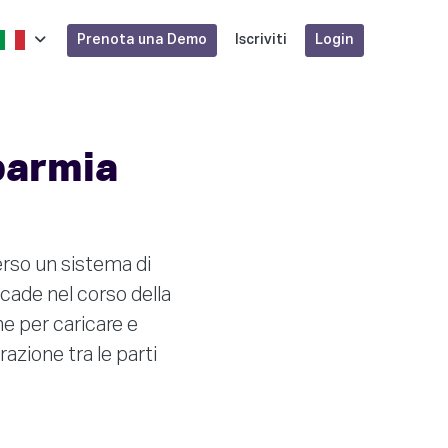
Prenota una Demo
Login
Iscriviti
sparmia
erso un sistema di
ccade nel corso della
ne per caricare e
azione tra le parti