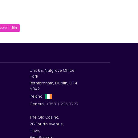
pravendita
Unit 6E, Nutgrove Office
Park
Rathfarnham, Dublin, D14
A0X2
Ireland
General:
+353 1 223 8727
The Old Casino,
28 Fourth Avenue,
Hove,
East Sussex,