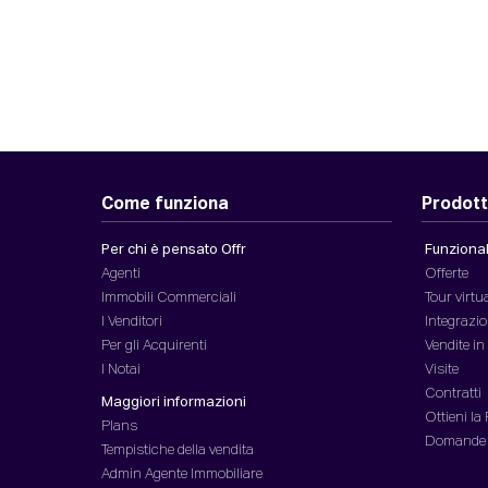
Come funziona
Prodott
Per chi è pensato Offr
Funzionali
Agenti
Offerte
Immobili Commerciali
Tour virtu
I Venditori
Integrazio
Per gli Acquirenti
Vendite i
I Notai
Visite
Contratti
Maggiori informazioni
Ottieni la
Plans
Domande
Tempistiche della vendita
Admin Agente Immobiliare