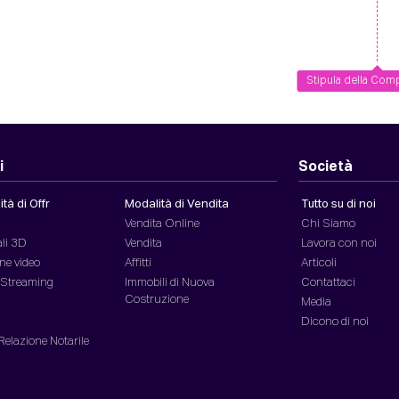
Stipula della Com
i
Società
tà di Offr
Modalità di Vendita
Tutto su di noi
Vendita Online
Chi Siamo
ali 3D
Vendita
Lavora con noi
ne video
Affitti
Articoli
n Streaming
Immobili di Nuova
Contattaci
Costruzione
Media
Dicono di noi
 Relazione Notarile