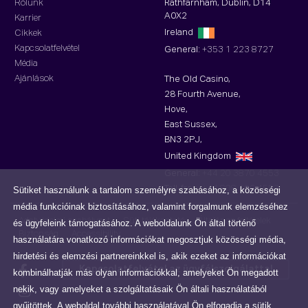
Rólunk
Rathfarnham, Dublin, D14
A0X2
Karrier
Ireland
Cikkek
Kapcsolatfelvétel
General:
+353 1 223 8727
Média
Ajánlások
The Old Casino,
28 Fourth Avenue,
Hove,
East Sussex,
BN3 2PJ,
United Kingdom
General:
+44 20 3870 4553
Toll-free :
+44 808 196 4553
Sütiket használunk a tartalom személyre szabásához, a közösségi
média funkcióinak biztosításához, valamint forgalmunk elemzéséhez
Adatvédelmi szabályzat
Süti tájékoztató
Általános feltételek
és ügyfeleink támogatásához. A weboldalunk Ön által történő
Biztonság
Accessibility
használatára vonatkozó információkat megosztjuk közösségi média,
hirdetési és elemzési partnereinkkel is, akik ezeket az információkat
Kapcsolatfelvétel az ügyfélszolgálattal
kombinálhatják más olyan információkkal, amelyeket Ön megadott
nekik, vagy amelyeket a szolgáltatásaik Ön általi használatából
gyűjtöttek. A weboldal további használatával Ön elfogadja a sütik