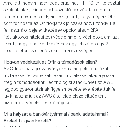
Amellett, hogy minden adatforgalmat HTTPS-en keresztül
szolgálunk ki, minden felhasználói jelszóadatot hash
formátumban tárolunk, ami azt jelenti, hogy még az Offr
sem fér hozzá az Ön fiókjának jelszavaihoz. Ezenkívül a
felhasználói bejelentkezések opcionálisan 2FA
(kétfaktoros hitelesítés) védelemmel is védhetők, ami azt
jelenti, hogy a bejelentkezéshez egy jelszó és egy 2.,
mobiltelefonos ellenőrzési forma szükséges.
Hogyan védekezik az Offr a támadások ellen?
Az Offr az iparági szabványoknak megfelelő hálózati
tűzfalakkal és webalkalmazási tűzfalakkal akadályozza
meg a támadásokat. Technológiai stackünket az AWS
legjobb gyakorlatainak figyelembevételével építettük fel,
így kihasználjuk az AWS által alapfelszereltségként
biztosított védelmi lehetőségeket.
Mi a helyzet a bankkártyámmal / banki adataimmal?
Ezeket hogyan kezelik?