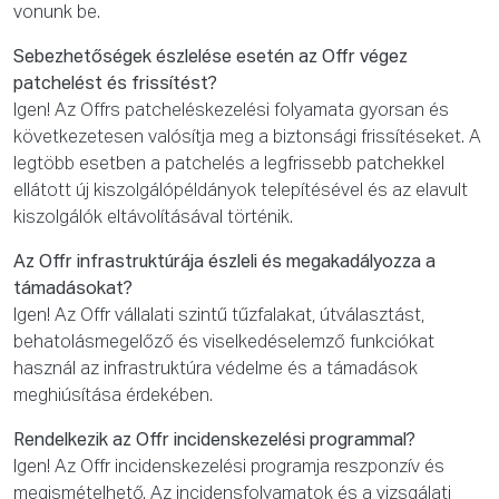
vonunk be.
Sebezhetőségek észlelése esetén az Offr végez
patchelést és frissítést?
Igen! Az Offrs patcheléskezelési folyamata gyorsan és
következetesen valósítja meg a biztonsági frissítéseket. A
legtöbb esetben a patchelés a legfrissebb patchekkel
ellátott új kiszolgálópéldányok telepítésével és az elavult
kiszolgálók eltávolításával történik.
Az Offr infrastruktúrája észleli és megakadályozza a
támadásokat?
Igen! Az Offr vállalati szintű tűzfalakat, útválasztást,
behatolásmegelőző és viselkedéselemző funkciókat
használ az infrastruktúra védelme és a támadások
meghiúsítása érdekében.
Rendelkezik az Offr incidenskezelési programmal?
Igen! Az Offr incidenskezelési programja reszponzív és
megismételhető. Az incidensfolyamatok és a vizsgálati