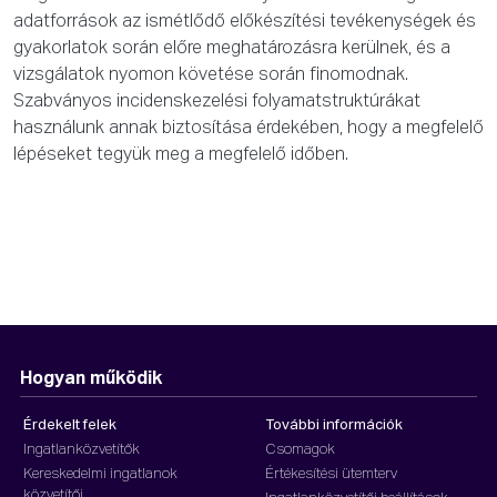
adatforrások az ismétlődő előkészítési tevékenységek és
gyakorlatok során előre meghatározásra kerülnek, és a
vizsgálatok nyomon követése során finomodnak.
Szabványos incidenskezelési folyamatstruktúrákat
használunk annak biztosítása érdekében, hogy a megfelelő
lépéseket tegyük meg a megfelelő időben.
Hogyan működik
Érdekelt felek
További információk
Ingatlanközvetítők
Csomagok
Kereskedelmi ingatlanok
Értékesítési ütemterv
közvetítői