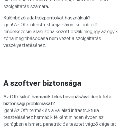
biztosítanak minden áramellátási, hálózati és HVAC-
szolgáltatás számára.
Különböző adatközpontokat használnak?
Igen! Az Offr infrastruktúrája három különböző
rendelkezésre állási zóna között oszlik meg, így az egyik
zóna meghibásodása nem vezet a szolgáltatás
veszélyeztetéséhez.
A szoftver biztonsága
Az Offr külső harmadik felek bevonásával deríti fel a
biztonsági problémákat?
Igen! Az Offr termék és a vállalati infrastruktúra
teszteléséhez harmadik félként minden évben az
iparágban elismert, penetrációs tesztet végző cégeket