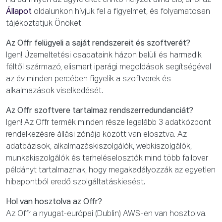
Ha bármilyen az ügyfeleket érintő helyzet állna elő, arról az
Állapot
oldalunkon hívjuk fel a figyelmet, és folyamatosan
tájékoztatjuk Önöket.
Az Offr felügyeli a saját rendszereit és szoftverét?
Igen! Üzemeltetési csapataink házon belüli és harmadik
féltől származó, elismert iparági megoldások segítségével
az év minden percében figyelik a szoftverek és
alkalmazások viselkedését.
Az Offr szoftvere tartalmaz rendszerredundanciát?
Igen! Az Offr termék minden része legalább 3 adatközpont
rendelkezésre állási zónája között van elosztva. Az
adatbázisok, alkalmazáskiszolgálók, webkiszolgálók,
munkakiszolgálók és terheléselosztók mind több failover
példányt tartalmaznak, hogy megakadályozzák az egyetlen
hibapontból eredő szolgáltatáskiesést.
Hol van hosztolva az Offr?
Az Offr a nyugat-európai (Dublin) AWS-en van hosztolva.