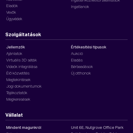
Ingatlanközvetítői beállítások
Eladók
Ingatlanok
Vevők
Ügyvédek
Szolgáltatások
Jellemzők
Értékesítési típusok
Ajánlatok
Aukció
Virtuális 3D séták
Eladás
Videók integrálása
Bérbeadások
Élő közvetítés
Új otthonok
Megtekintések
Jogi dokumentumok
Tájékoztatók
Megkeresések
Vállalat
Mindent magunkról
Unit 6E, Nutgrove Office Park