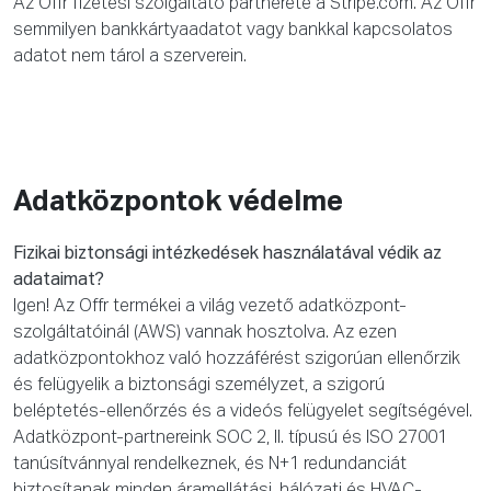
Az Offr fizetési szolgáltató partnerete a Stripe.com. Az Offr
semmilyen bankkártyaadatot vagy bankkal kapcsolatos
adatot nem tárol a szerverein.
Adatközpontok védelme
Fizikai biztonsági intézkedések használatával védik az
adataimat?
Igen! Az Offr termékei a világ vezető adatközpont-
szolgáltatóinál (AWS) vannak hosztolva. Az ezen
adatközpontokhoz való hozzáférést szigorúan ellenőrzik
és felügyelik a biztonsági személyzet, a szigorú
beléptetés-ellenőrzés és a videós felügyelet segítségével.
Adatközpont-partnereink SOC 2, II. típusú és ISO 27001
tanúsítvánnyal rendelkeznek, és N+1 redundanciát