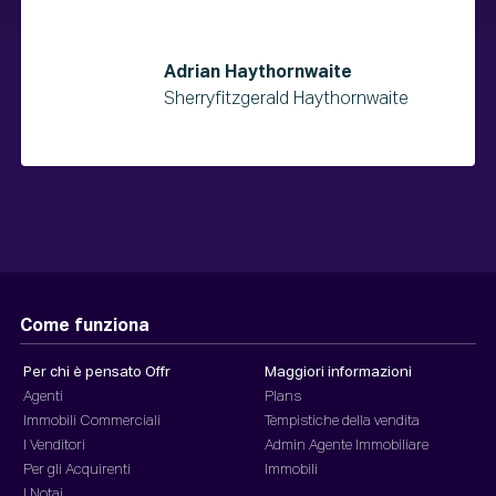
Adrian Haythornwaite
Sherryfitzgerald Haythornwaite
Come funziona
Per chi è pensato Offr
Maggiori informazioni
Agenti
Plans
Immobili Commerciali
Tempistiche della vendita
I Venditori
Admin Agente Immobiliare
Per gli Acquirenti
Immobili
I Notai