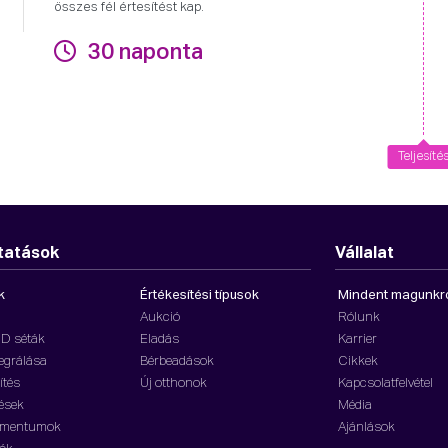
összes fél értesítést kap.
30 naponta
Teljesíté
tatások
Vállalat
k
Értékesítési típusok
Mindent magunkr
Aukció
Rólunk
3D séták
Eladás
Karrier
tegrálása
Bérbeadások
Cikkek
ítés
Új otthonok
Kapcsolatfelvétel
ések
Média
umentumok
Ajánlások