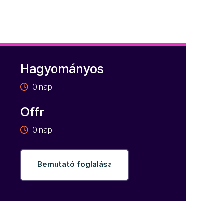
Hagyományos
0
nap
Offr
0
nap
Bemutató foglalása