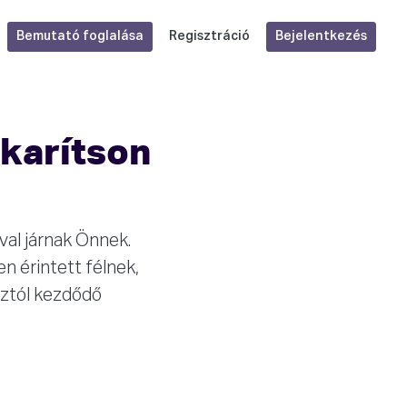
Bemutató foglalása
Bejelentkezés
Regisztráció
akarítson
val járnak Önnek.
n érintett félnek,
sztól kezdődő