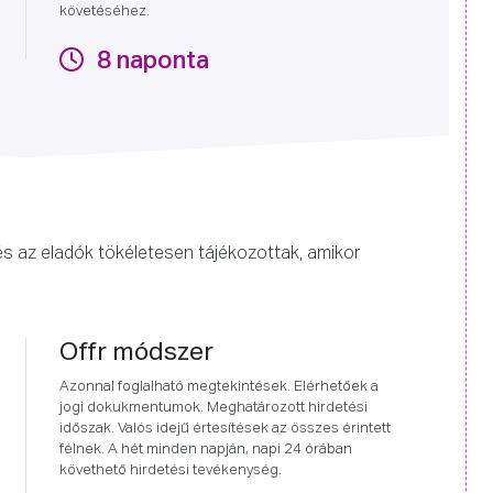
követéséhez.
8 naponta
 és az eladók tökéletesen tájékozottak, amikor
Offr módszer
Azonnal foglalható megtekintések. Elérhetőek a
jogi dokukmentumok. Meghatározott hirdetési
időszak. Valós idejű értesítések az összes érintett
félnek. A hét minden napján, napi 24 órában
követhető hirdetési tevékenység.