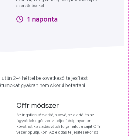
azonnal, a világ bármely pontjáról aláírhatja a
szerződéseket.
1 naponta
után 2–4 héttel bekövetkező teljesítést
átumokat gyakran nem sikerül betartani
Offr módszer
Az ingatlanközvetítő, a vevő, az eladó és az
ügyvédek egészen a teljesítésig nyomon
követhetik az adásvételi folyamatot a saját Offr
vezérlőpultjukon. Az eladás teljesítésekor az