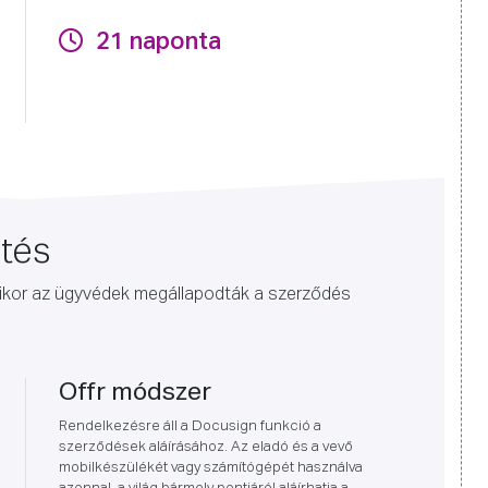
21 naponta
ötés
mikor az ügyvédek megállapodták a szerződés
Offr módszer
Rendelkezésre áll a Docusign funkció a
szerződések aláírásához. Az eladó és a vevő
mobilkészülékét vagy számítógépét használva