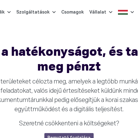
ik
Szolgáltatások
Csomagok
Vállalat
a hatékonyságot, és t
meg pénzt
 területeket célozta meg, amelyek a legtöbb munká
feladatokat, valós idejű értesítéseket küldünk minde
umentumtárunkkal pedig elősegítjük a korai szaka
együttműködést és a digitális teljesítést.
Szeretné csökkenteni a költségeket?