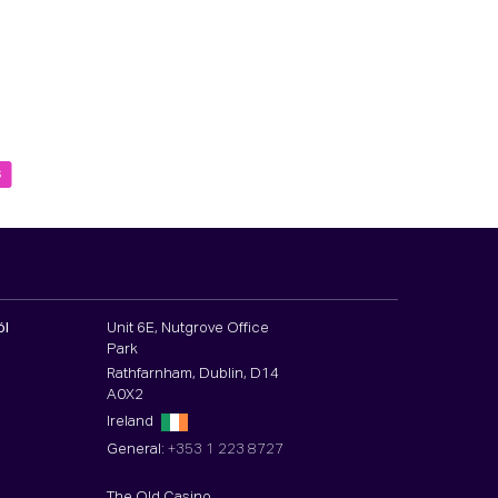
s
ól
Unit 6E, Nutgrove Office
Park
Rathfarnham, Dublin, D14
A0X2
Ireland
General:
+353 1 223 8727
The Old Casino,