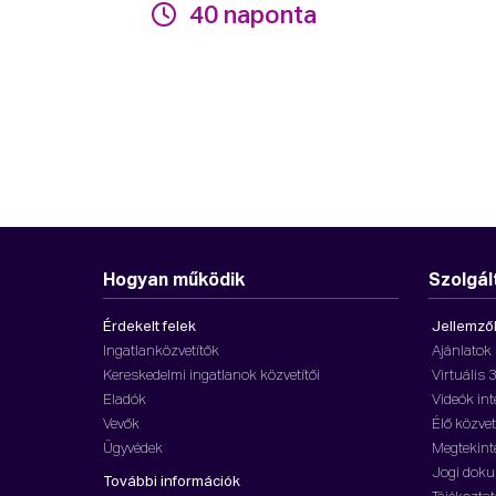
40 naponta
Hogyan működik
Szolgál
Érdekelt felek
Jellemző
Ingatlanközvetítők
Ajánlatok
Kereskedelmi ingatlanok közvetítői
Virtuális 
Eladók
Videók in
Vevők
Élő közvet
Ügyvédek
Megtekint
Jogi dok
További információk