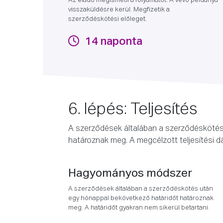
Az eladó megismétli a folyamatot. A vevő példánya
visszaküldésre kerül. Megfizetik a
szerződéskötési előleget.
14 naponta
6. lépés: Teljesítés
A szerződések általában a szerződéskötés 
határoznak meg. A megcélzott teljesítési d
Hagyományos módszer
A szerződések általában a szerződéskötés után
egy hónappal bekövetkező határidőt határoznak
meg. A határidőt gyakran nem sikerül betartani.