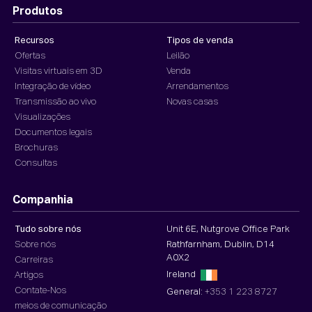
Produtos
Recursos
Tipos de venda
Ofertas
Leilão
Visitas virtuais em 3D
Venda
Integração de vídeo
Arrendamentos
Transmissão ao vivo
Novas casas
Visualizações
Documentos legais
Brochuras
Consultas
Companhia
Tudo sobre nós
Unit 6E, Nutgrove Office Park
Sobre nós
Rathfarnham, Dublin, D14
A0X2
Carreiras
Ireland
Artigos
Contate-Nos
General:
+353 1 223 8727
meios de comunicação