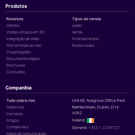
Produtos
Recursos
Tipos de venda
Ofertas
Leilão
Visitas virtuais em 3D
Venda
Integração de vídeo
Arrendamentos
Transmissão ao vivo
Novas casas
Visualizações
Documentos legais
Brochuras
Consultas
Companhia
Tudo sobre nós
Unit 6E, Nutgrove Office Park
Sobre nós
Rathfarnham, Dublin, D14
A0X2
Carreiras
Ireland
Artigos
Contate-Nos
General:
+353 1 223 8727
meios de comunicação