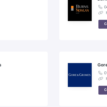
0
C
s
Gore
0
C