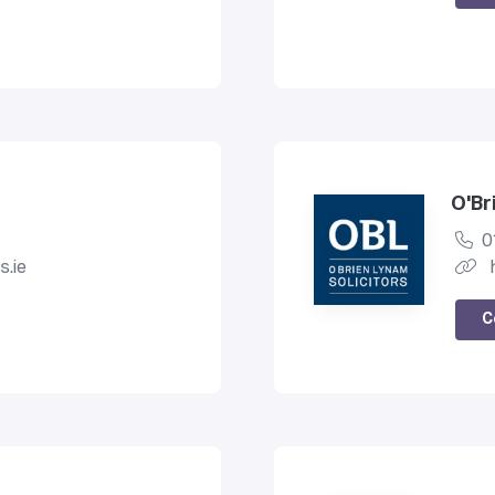
O'Br
0
s.ie
C