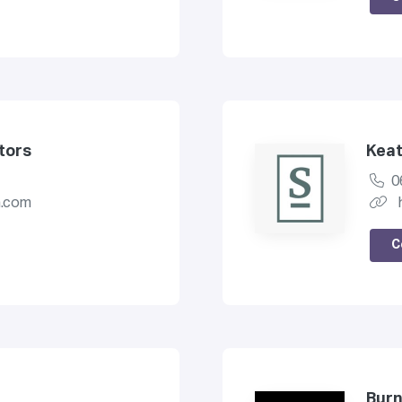
tors
Keat
0
n.com
C
Burn