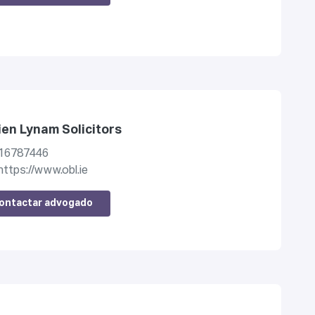
ien Lynam Solicitors
16787446
https://www.obl.ie
ontactar advogado