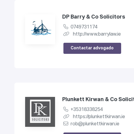
DP Barry & Co Solicitors
0749731174
http://www.barrylaw.ie
Contactar advogado
Plunkett Kirwan & Co Solici
+35318338254
https://plunkettkirwan.ie
rob@plunkettkirwan.ie