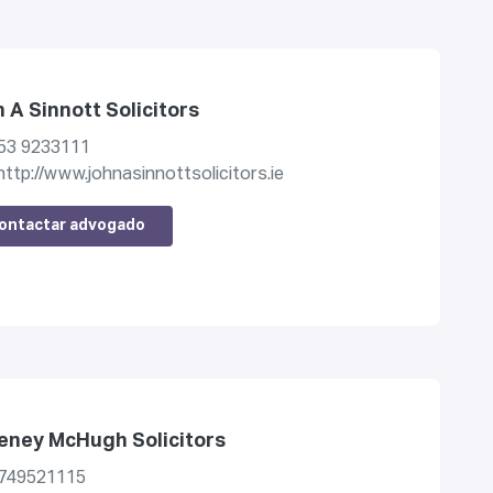
 A Sinnott Solicitors
53 9233111
http://www.johnasinnottsolicitors.ie
ontactar advogado
ney McHugh Solicitors
749521115