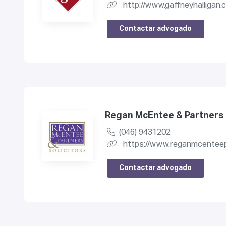
http://www.gaffneyhalligan
Contactar advogado
Regan McEntee & Partners 
(046) 9431202
https://www.reganmcenteep
Contactar advogado