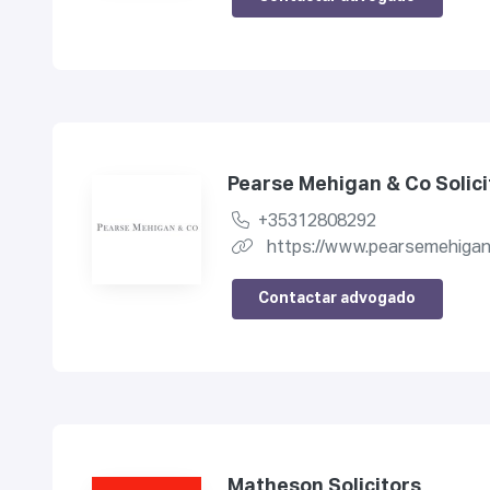
Pearse Mehigan & Co Solici
+35312808292
https://www.pearsemehiga
Contactar advogado
Matheson Solicitors