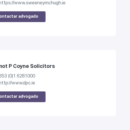
https://www.sweeneymchugh.ie
ontactar advogado
ot P Coyne Solicitors
353 (0)1 6281000
http://www.dpc.ie
ontactar advogado