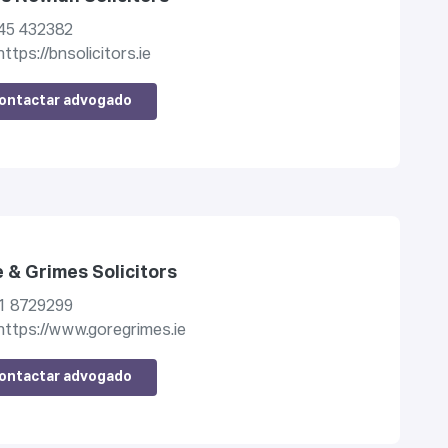
45 432382
https://bnsolicitors.ie
ontactar advogado
 & Grimes Solicitors
1 8729299
https://www.goregrimes.ie
ontactar advogado