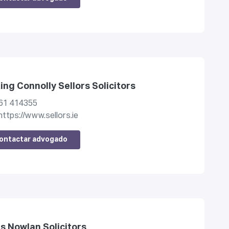
ing Connolly Sellors Solicitors
61 414355
https://www.sellors.ie
ontactar advogado
s Nowlan Solicitors