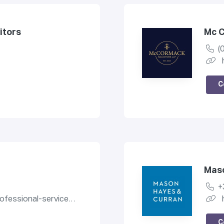
citors
Mc C
(
C
Maso
+
onal-services.ballina.tel
C