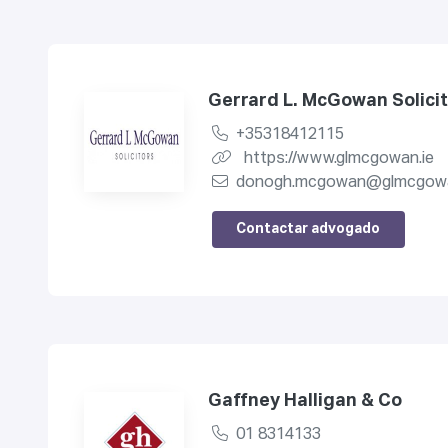
Gerrard L. McGowan Solici
+35318412115
https://www.glmcgowan.ie
donogh.mcgowan@glmcgowa
Contactar advogado
Gaffney Halligan & Co
01 8314133