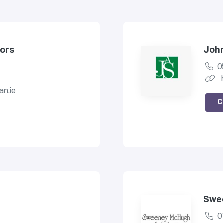
tors
John
0
n.ie
C
Swee
0