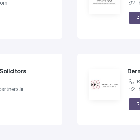
.com
C
Solicitors
Derm
+
artners.ie
C