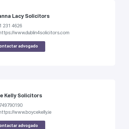
nna Lacy Solicitors
1 231 4626
https://www.dublin4solicitors.com
ontactar advogado
e Kelly Solicitors
749790190
https://www.boycekelly.ie
ontactar advogado