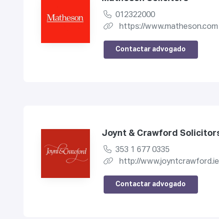
012322000
https://www.matheson.com
Contactar advogado
Joynt & Crawford Solicitor
353 1 677 0335
http://www.joyntcrawford.ie
Contactar advogado