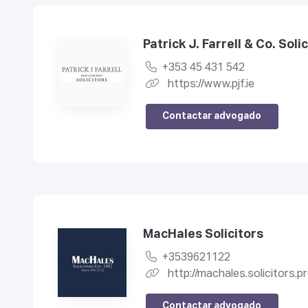
Patrick J. Farrell & Co. Soli
+353 45 431 542
https://www.pjf.ie
Contactar advogado
MacHales Solicitors
+3539621122
http://machales.solicitors.professi
Contactar advogado