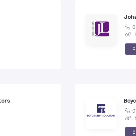
Joha
0
C
tors
Boyc
0
C