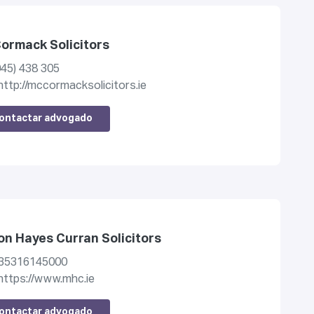
ormack Solicitors
045) 438 305
http://mccormacksolicitors.ie
ontactar advogado
n Hayes Curran Solicitors
35316145000
https://www.mhc.ie
ontactar advogado