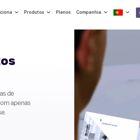
ciona
Produtos
Planos
Companhia
tos
as de
 com apenas
e.