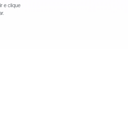
r e clique
r.