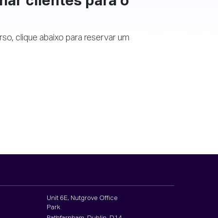
nar clientes para o
rso, clique abaixo para reservar um
Unit 6E, Nutgrove Office
Park