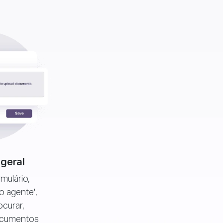
 geral
rmulário,
 agente',
ocurar,
ocumentos