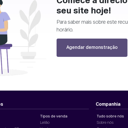
Comece a direcio
seu site hoje!
Para saber mais sobre este recu
horário.
Agendar demonstração
os
Companhia
Tipos de venda
Tudo sobre nós
Leilão
Sobre nós