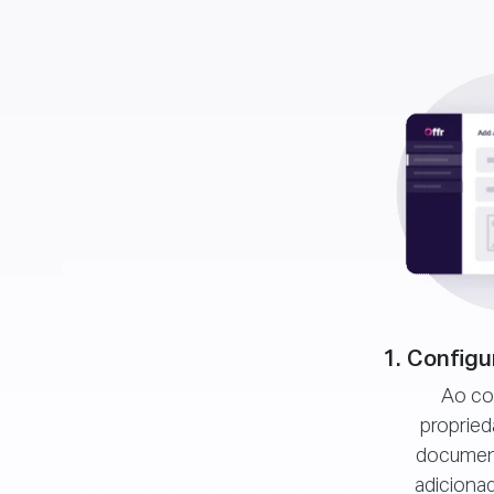
1. Configu
Ao co
propried
documen
adicionad