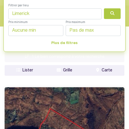
Filtrer par lieu
Prix minimum
Prix maximum
date ajoutée
Plus de filtres
Prix
1
Le bien correspond à votre recherche
Lister
Grille
Carte