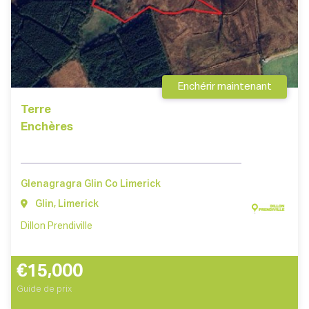
Enchérir maintenant
Terre
Enchères
Glenagragra Glin Co Limerick
Glin, Limerick
Dillon Prendiville
€15,000
Guide de prix