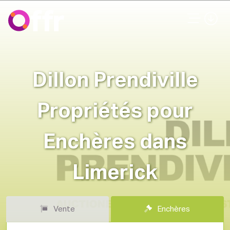
Dillon Prendiville
Propriétés pour
Enchères dans
Limerick
Vente
Enchères