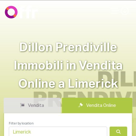
Dillon Prendiville
Immobili in Vendita
Online a Limerick
Vendita
Vendita Online
Filter by location