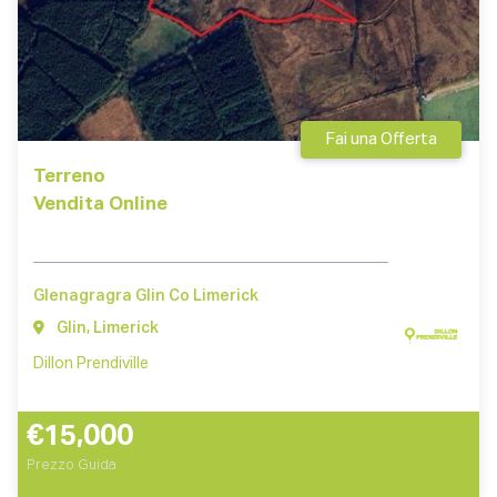
Fai una Offerta
Terreno
Vendita Online
Glenagragra Glin Co Limerick
Glin, Limerick
Dillon Prendiville
€15,000
Prezzo Guida