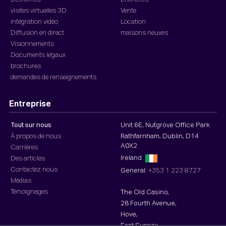
visites virtuelles 3D
Vente
intégration vidéo
Location
Diffusion en direct
maisons neuves
Visionnements
Documents le'gaux
brochures
demandes de renseignements
Entreprise
Tout sur nous
Unit 6E, Nutgrove Office Park
À propos de nous
Rathfarnham, Dublin, D14
A0X2
Carrières
Ireland
Des articles
Contactez nous
General:
+353 1 223 8727
Médias
Témoignages
The Old Casino,
28 Fourth Avenue,
Hove,
East Sussex,