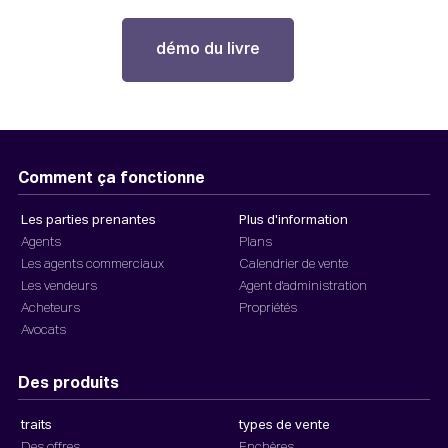
démo du livre
Comment ça fonctionne
Les parties prenantes
Plus d'information
Agents
Plans
Les agents commerciaux
Calendrier de vente
Les vendeurs
Agent d'administration
Acheteurs
Propriétés
Avocats
Des produits
traits
types de vente
Des offres
Enchères