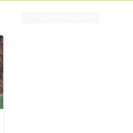
1
Property matched your search