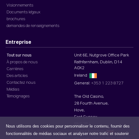
Visionnements
Documents le'gaux
brochures
demandes de renseignements
Entreprise
Tout sur nous
Unit 6E, Nutgrove Office Park
À propos de nous
Rathfarnham, Dublin, D14
A0X2
Carrières
Ireland
Des articles
Contactez nous
General:
+353 1 223 8727
Médias
Témoignages
The Old Casino,
28 Fourth Avenue,
Hove,
East Sussex,
BN3 2PJ,
Nous utilisons des cookies pour personnaliser le contenu, fournir des
United Kingdom
fonctionnalités de médias sociaux et analyser notre trafic et soutenir