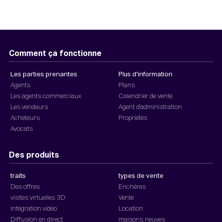
Comment ça fonctionne
Les parties prenantes
Plus d'information
Agents
Plans
Les agents commerciaux
Calendrier de vente
Les vendeurs
Agent d'administration
Acheteurs
Propriétés
Avocats
Des produits
traits
types de vente
Des offres
Enchères
visites virtuelles 3D
Vente
intégration vidéo
Location
Diffusion en direct
maisons neuves