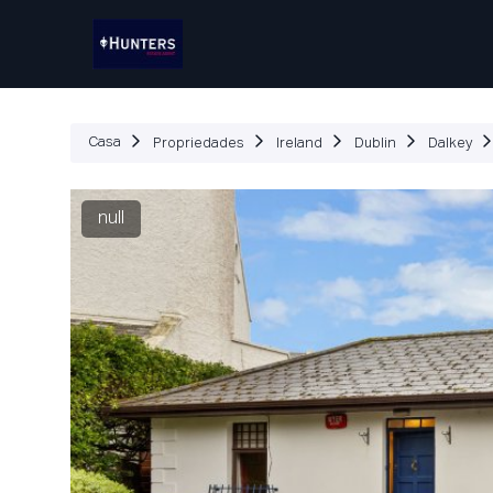
Propriedades
Como Fu
Casa
Propriedades
Ireland
Dublin
Dalkey
null