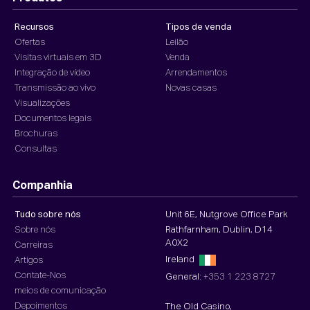
Recursos
Tipos de venda
Ofertas
Leilão
Visitas virtuais em 3D
Venda
Integração de vídeo
Arrendamentos
Transmissão ao vivo
Novas casas
Visualizações
Documentos legais
Brochuras
Consultas
Companhia
Tudo sobre nós
Unit 6E, Nutgrove Office Park
Sobre nós
Rathfarnham, Dublin, D14
A0X2
Carreiras
Ireland
Artigos
Contate-Nos
General:
+353 1 223 8727
meios de comunicação
Depoimentos
The Old Casino,