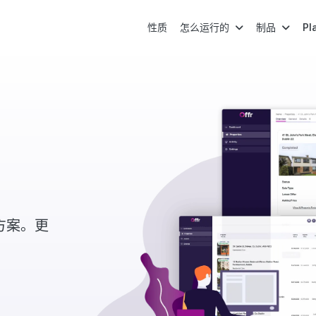
性质
怎么运行的
制品
Pl
方案。更
。