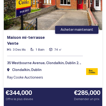
Acheter maintenant
Maison mi-terrasse
Vente
3 Des lits
1 Bain
74 ㎡
35 Westbourne Avenue, Clondalkin, Dublin 22, Ireland
Clondalkin, Dublin
Ray Cooke Auctioneers
€344,000
€285,000
Offre la plus élevée
Demander un prix