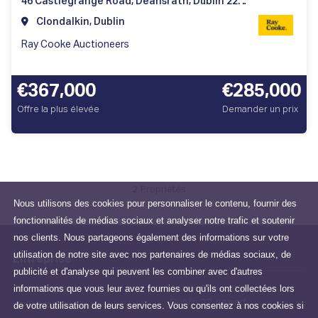
46 Castlegrange Road, Deansrath, Dublin 22, Ireland
Clondalkin, Dublin
Ray Cooke Auctioneers
€367,000
€285,000
Offre la plus élevée
Demander un prix
2 Propriétés
Nous utilisons des cookies pour personnaliser le contenu, fournir des
fonctionnalités de médias sociaux et analyser notre trafic et soutenir
nos clients. Nous partageons également des informations sur votre
utilisation de notre site avec nos partenaires de médias sociaux, de
Entreprise
publicité et d'analyse qui peuvent les combiner avec d'autres
informations que vous leur avez fournies ou qu'ils ont collectées lors
Tout sur nous
3 Main Street, Clondalkin,
Dublin 22, Ireland
de votre utilisation de leurs services. Vous consentez à nos cookies si
ross@raycooke.ie