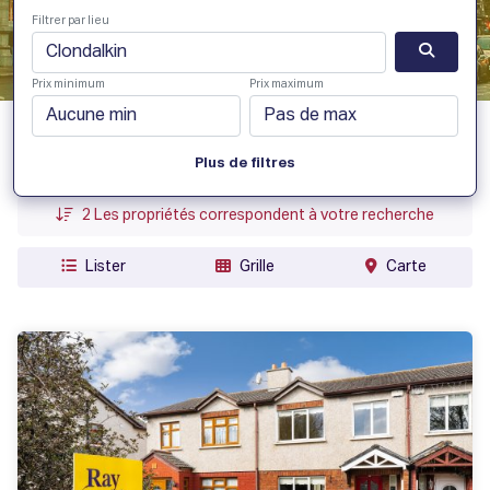
Filtrer par lieu
Prix minimum
Prix maximum
date ajoutée
Plus de filtres
Prix
2
Les propriétés correspondent à votre recherche
Lister
Grille
Carte