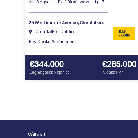
3 Ágyak
1 fürdőszoba
74 ㎡
35 Westbourne Avenue, Clondalkin, Dublin 22, Ireland
Clondalkin, Dublin
Ray Cooke Auctioneers
€344,000
€285,000
Legmagasabb ajánlat
Kikiáltási ár
Vállalat