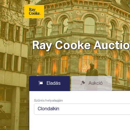
Ingatlanok
Hogyan Mű
Ray Cooke Auction
Eladás
Aukció
Szűrés hely alapján