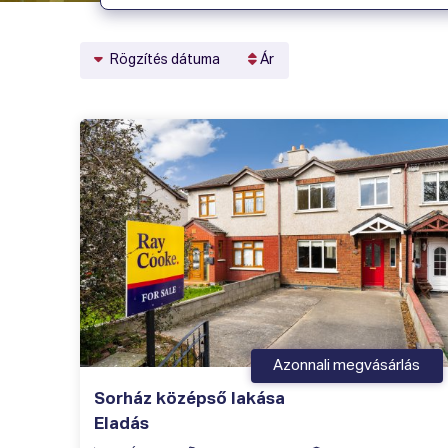
Rögzítés dátuma
Ár
Azonnali megvásárlás
Sorház középső lakása
Eladás