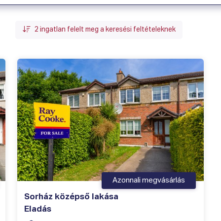
2
ingatlan felelt meg a keresési feltételeknek
Azonnali megvásárlás
Sorház középső lakása
Eladás