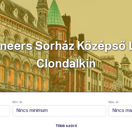
ködik
Szolgáltatások
Csomagok
Vállalat
eers Sorház Középső La
Clondalkin
Min. ár
Max. ár
Több szűrő