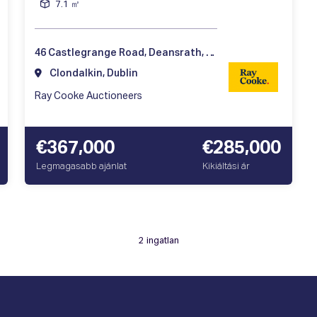
7.1 ㎡
46 Castlegrange Road, Deansrath, Dublin 22, Ireland
Clondalkin, Dublin
Ray Cooke Auctioneers
€367,000
€285,000
Legmagasabb ajánlat
Kikiáltási ár
2 ingatlan