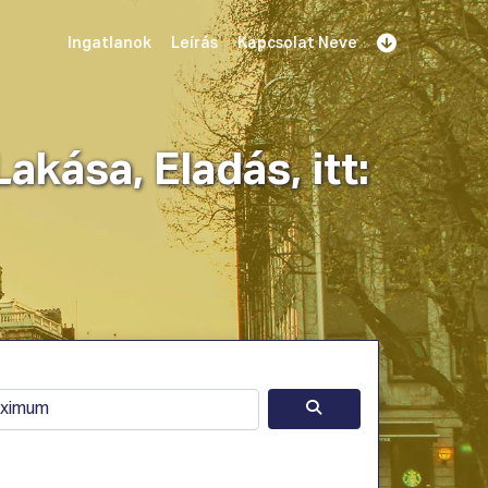
Ingatlanok
Leírás
Kapcsolat Neve
Regisztráció
Bemutató foglalása
Bejelentkezés
kása, Eladás, itt: