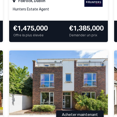
Foxrock, Dublin
Hunters Estate Agent
€1,475,000
€1,385,000
Offre la plus élevée
Demander un prix
Acheter maintenant