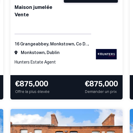
Maison jumelée
Vente
16 Grangeabbey, Monkstown, Co Dublin
Monkstown, Dublin
Hunters Estate Agent
€875,000
€875,000
Offre la plus élevée
Demander un prix