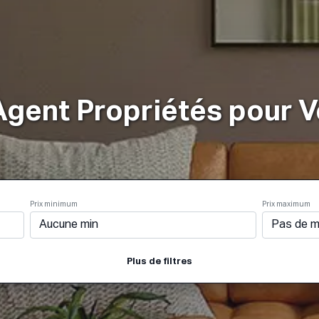
a Marche
Des Produits
Plans
Entreprise
R
Agent Propriétés pour V
Prix minimum
Prix maximum
Plus de filtres