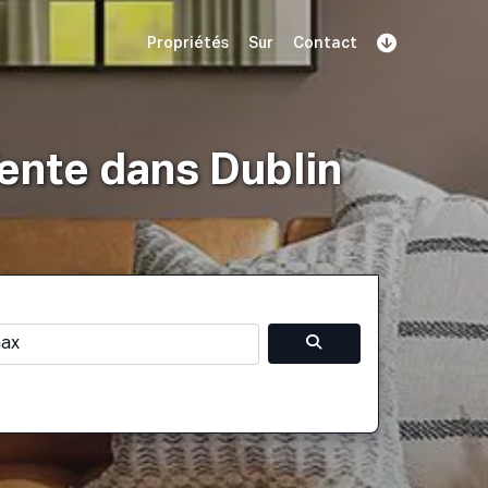
Propriétés
Sur
Contact
S'inscrire
éserver une démo
S'identifier
ente dans Dublin