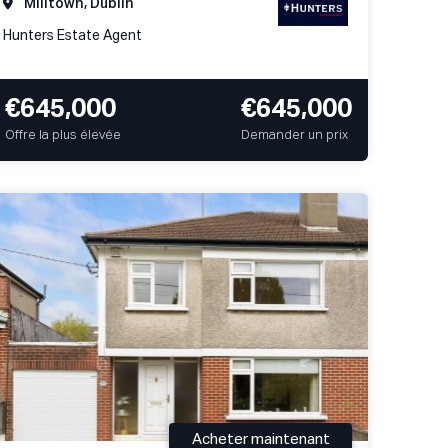
Milltown, Dublin
Hunters Estate Agent
€645,000
€645,000
Offre la plus élevée
Demander un prix
Acheter maintenant