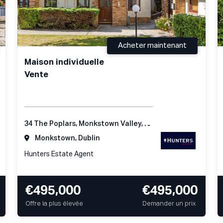
Acheter maintenant
Maison individuelle
Vente
34 The Poplars, Monkstown Valley, Monkstown, Co Dublin
Monkstown, Dublin
Hunters Estate Agent
€495,000
€495,000
Offre la plus élevée
Demander un prix