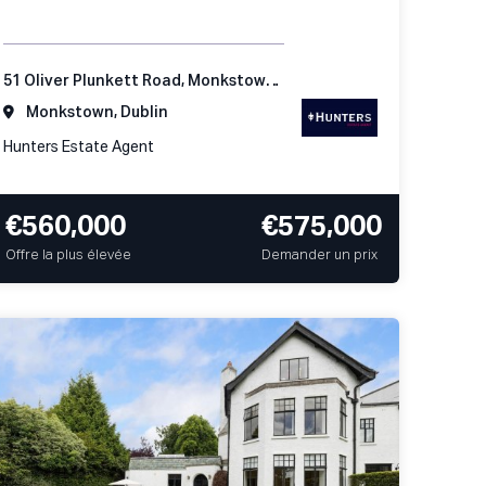
51 Oliver Plunkett Road, Monkstown, Co Dublin
Monkstown, Dublin
Hunters Estate Agent
€560,000
€575,000
Offre la plus élevée
Demander un prix