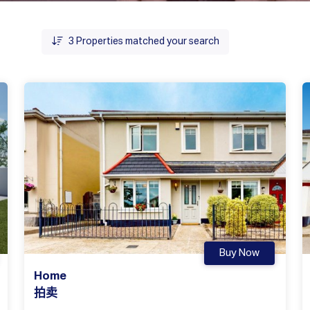
3
Properties matched your search
Buy Now
Home
拍卖