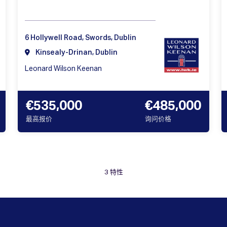
6 Hollywell Road, Swords, Dublin
Kinsealy-Drinan, Dublin
Leonard Wilson Keenan
€535,000
€485,000
最高报价
询问价格
3 特性