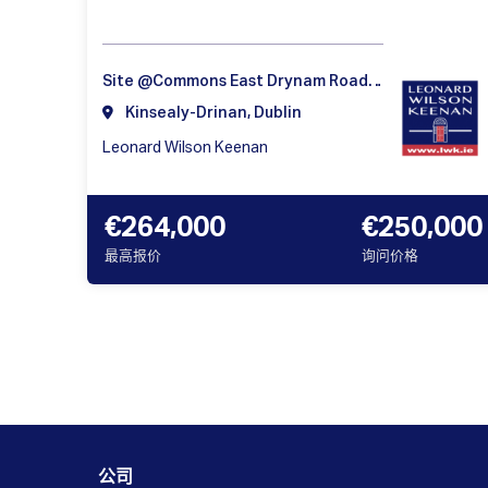
Site @Commons East Drynam Road, Swords, Dublin
Kinsealy-Drinan, Dublin
Leonard Wilson Keenan
€264,000
€250,000
最高报价
询问价格
公司