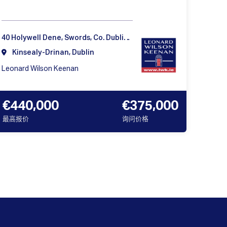
40 Holywell Dene, Swords, Co. Dublin, K67HE17
Kinsealy-Drinan, Dublin
Leonard Wilson Keenan
€440,000
€375,000
最高报价
询问价格