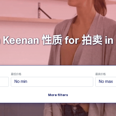
性质
怎么运行的
制品
Plans
公
 Keenan 性质 for 拍卖 in 
最低价格
最高价格
More filters