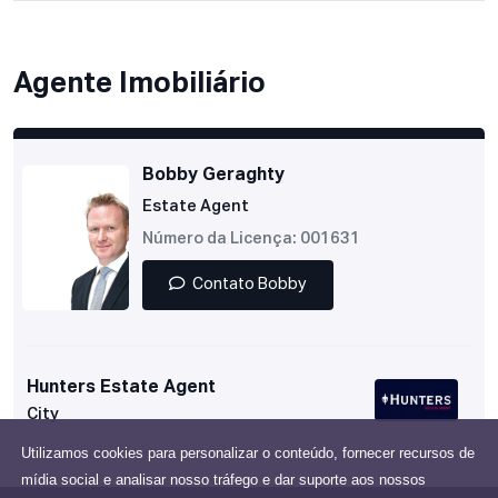
Agente Imobiliário
Bobby Geraghty
Estate Agent
Número da Licença: 001631
Contato Bobby
Hunters Estate Agent
City
Utilizamos cookies para personalizar o conteúdo, fornecer recursos de
mídia social e analisar nosso tráfego e dar suporte aos nossos