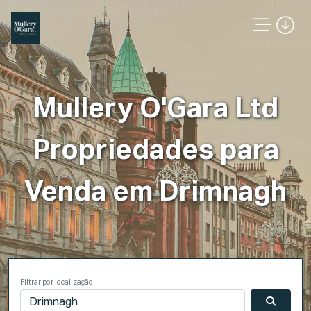
Mullery O'Gara Ltd
Propriedades para
Venda em Drimnagh
Filtrar por localização