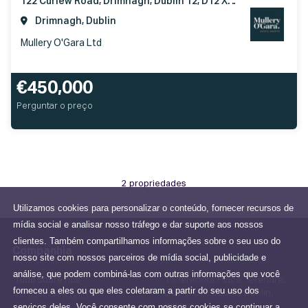
122 Curlew Road, Drimnagh, Dublin 12, D12 XT92
Drimnagh, Dublin
Mullery O'Gara Ltd
€450,000
Perguntar o preço
2 propriedades
Utilizamos cookies para personalizar o conteúdo, fornecer recursos de
mídia social e analisar nosso tráfego e dar suporte aos nossos
clientes. Também compartilhamos informações sobre o seu uso do
Companhia
nosso site com nossos parceiros de mídia social, publicidade e
análise, que podem combiná-las com outras informações que você
Tudo sobre nós
15 Terenure Place, Terenure,
forneceu a eles ou que eles coletaram a partir do seu uso dos
Dublin 6W, County Dublin,
info@mulleryogara.ie
serviços deles. Você consente com nossos cookies se continuar a
Ireland