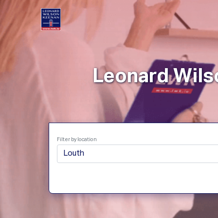
Immob
Leonard Wilso
Filter by location