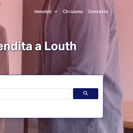
Immobili
Chi siamo
Contatto
Iscriviti
Prenota una Demo
Login
endita a Louth