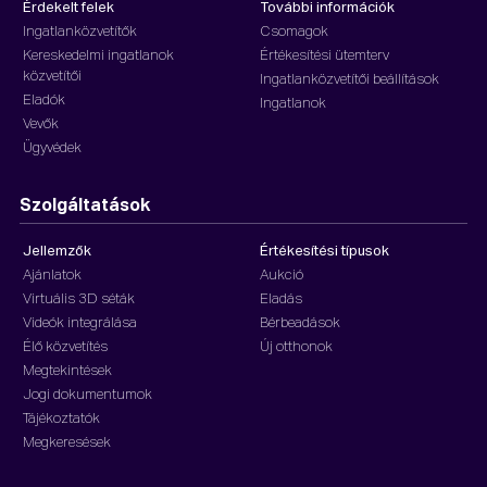
Érdekelt felek
További információk
Ingatlanközvetítők
Csomagok
Kereskedelmi ingatlanok
Értékesítési ütemterv
közvetítői
Ingatlanközvetítői beállítások
Eladók
Ingatlanok
Vevők
Ügyvédek
Szolgáltatások
Jellemzők
Értékesítési típusok
Ajánlatok
Aukció
Virtuális 3D séták
Eladás
Videók integrálása
Bérbeadások
Élő közvetítés
Új otthonok
Megtekintések
Jogi dokumentumok
Tájékoztatók
Megkeresések