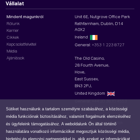
Vállalat
Mindent magunkról
Unit 6E, Nutgrove Office Park
Rólunk
Rathfarnham, Dublin, D14
A0X2
Karrier
Ireland
Cikkek
Kapcsolatfelvétel
General:
+353 1 223 8727
Média
Ajánlások
The Old Casino,
28 Fourth Avenue,
Hove,
East Sussex,
BN3 2PJ,
United Kingdom
General:
+44 20 3870 4553
Toll-free :
+44 808 196 4553
Sütiket használunk a tartalom személyre szabásához, a közösségi
média funkcióinak biztosításához, valamint forgalmunk elemzéséhez
Adatvédelmi szabályzat
Süti tájékoztató
Általános feltételek
és ügyfeleink támogatásához. A weboldalunk Ön által történő
Biztonság
Accessibility
használatára vonatkozó információkat megosztjuk közösségi média,
hirdetési és elemzési partnereinkkel is, akik ezeket az információkat