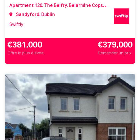
Apartment 120, The Belfry, Belarmine Copse, Belarmine, Stepaside, Dublin 18, Co. Dublin, D18 NX2K
Sandyford, Dublin
Swiftly
€381,000
€379,000
Offre la plus élevée
Demander un prix