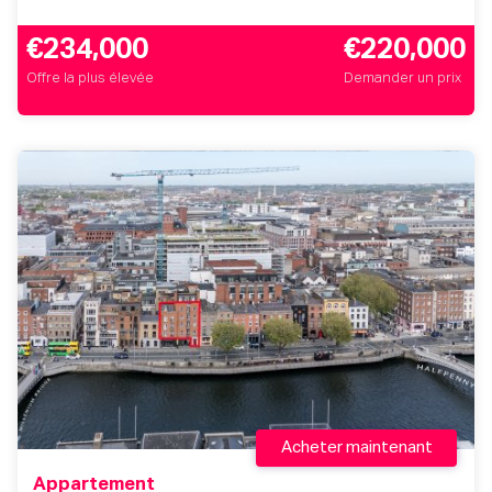
€234,000
€220,000
Offre la plus élevée
Demander un prix
Acheter maintenant
Appartement