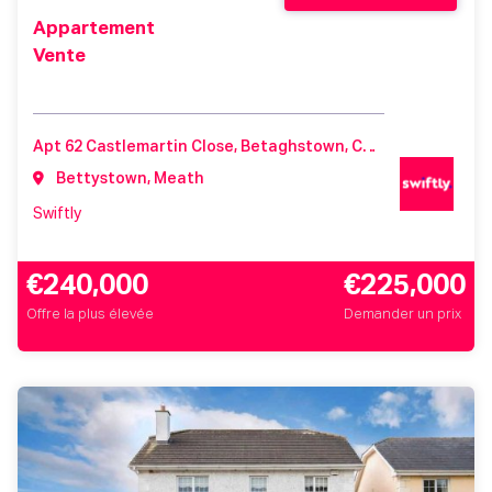
Appartement
Vente
Apt 62 Castlemartin Close, Betaghstown, Castlemartin, Meath, Ireland, A92K44Y
Bettystown, Meath
Swiftly
€240,000
€225,000
Offre la plus élevée
Demander un prix