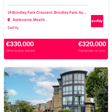
24 Brindley Park Crescent, Brindley Park, Ashbourne, Co. Meath, A84 Y296, Ireland
Ashbourne, Meath
Swiftly
€330,000
€320,000
Offre la plus élevée
Demander un prix