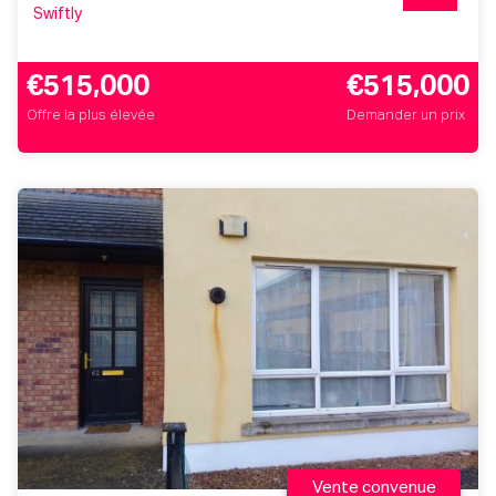
Swiftly
€515,000
€515,000
Offre la plus élevée
Demander un prix
Vente convenue