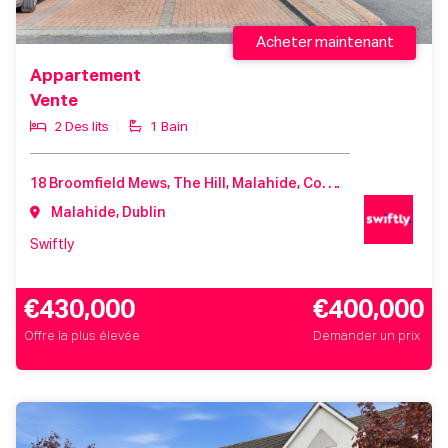
Acheter maintenant
Appartement
Vente
2 Des lits
1 Bain
18 Broomfield Mews, The Hill, Malahide, Co. Dublin, K36 X462
Malahide, Dublin
Swiftly
€430,000
€400,000
Offre la plus élevée
Demander un prix