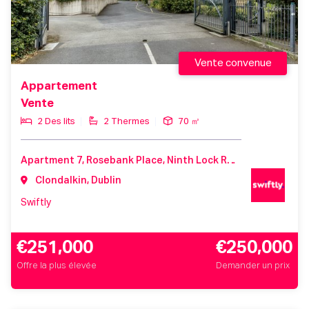
Vente convenue
Appartement
Vente
2 Des lits
2 Thermes
70 ㎡
Apartment 7, Rosebank Place, Ninth Lock Road, Clondalkin, D22V967
Clondalkin, Dublin
Swiftly
€251,000
€250,000
Offre la plus élevée
Demander un prix