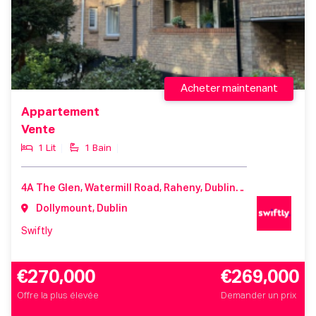
Acheter maintenant
Appartement
Vente
1 Lit
1 Bain
4A The Glen, Watermill Road, Raheny, Dublin 5, Co. Dublin, D05 HK33
Dollymount, Dublin
Swiftly
€270,000
€269,000
Offre la plus élevée
Demander un prix