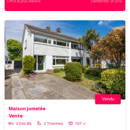
Offre la plus élevée
Demander un prix
Vendu
Maison jumelée
Vente
3 Des lits
2 Thermes
197 ㎡