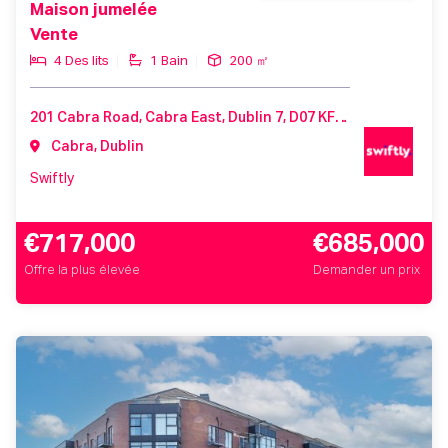
Maison jumelée
Vente
4 Des lits
1 Bain
200 ㎡
201 Cabra Road, Cabra East, Dublin 7, D07 KF82, Ireland
Cabra, Dublin
Swiftly
€717,000
€685,000
Offre la plus élevée
Demander un prix