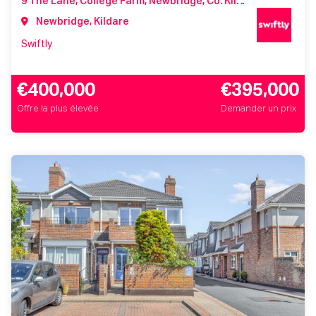
9 The Lane, College Farm, Newbridge, Co. Kildare, W12 WV84
Newbridge, Kildare
Swiftly
€400,000
€395,000
Offre la plus élevée
Demander un prix