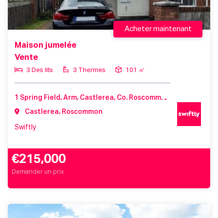
Acheter maintenant
Maison jumelée
Vente
3 Des lits
3 Thermes
101 ㎡
1 Spring Field, Arm, Castlerea, Co. Roscommon, F45 TF97, Ireland
Castlerea, Roscommon
Swiftly
€215,000
Demander un prix