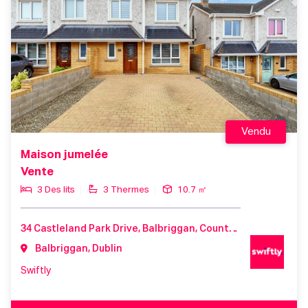
Vendu
Maison jumelée
Vente
3 Des lits
3 Thermes
10.7 ㎡
34 Castleland Park Drive, Balbriggan, County Dublin, K32 P603, Ireland
Balbriggan, Dublin
Swiftly