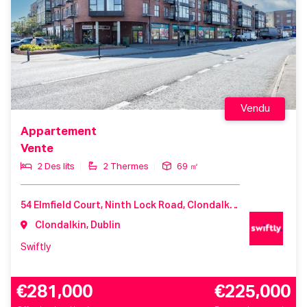
Vendu
Appartement
Vente
2 Des lits
2 Thermes
69 ㎡
54 Elmfield Court, Ninth Lock Road, Clondalkin, D22 V212, Ireland
Clondalkin, Dublin
Swiftly
€281,000
€225,000