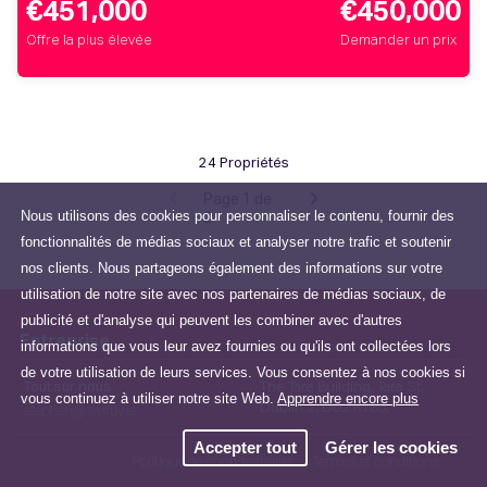
€451,000
€450,000
Offre la plus élevée
Demander un prix
24 Propriétés
Page 1 de
Nous utilisons des cookies pour personnaliser le contenu, fournir des
2
fonctionnalités de médias sociaux et analyser notre trafic et soutenir
nos clients. Nous partageons également des informations sur votre
utilisation de notre site avec nos partenaires de médias sociaux, de
publicité et d'analyse qui peuvent les combiner avec d'autres
Entreprise
informations que vous leur avez fournies ou qu'ils ont collectées lors
de votre utilisation de leurs services. Vous consentez à nos cookies si
Tout sur nous
The Tara Building, Tara St,
vous continuez à utiliser notre site Web.
Apprendre encore plus
Dublin 2, D02 RY83,
stephen@swiftly.ie
Accepter tout
Gérer les cookies
Politique de confidentialité
Termes et conditions