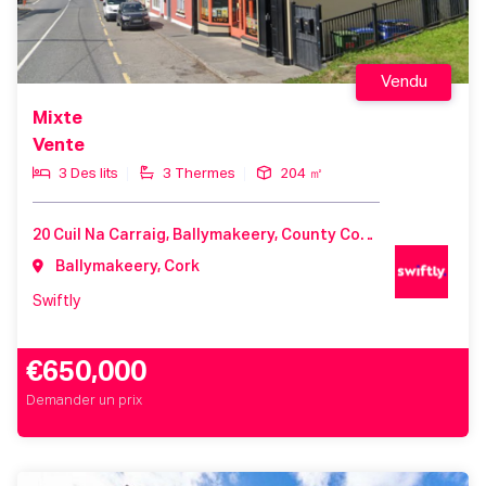
Vendu
Mixte
Vente
3 Des lits
3 Thermes
204 ㎡
20 Cuil Na Carraig, Ballymakeery, County Cork, Ireland
Ballymakeery, Cork
Swiftly
€650,000
Demander un prix