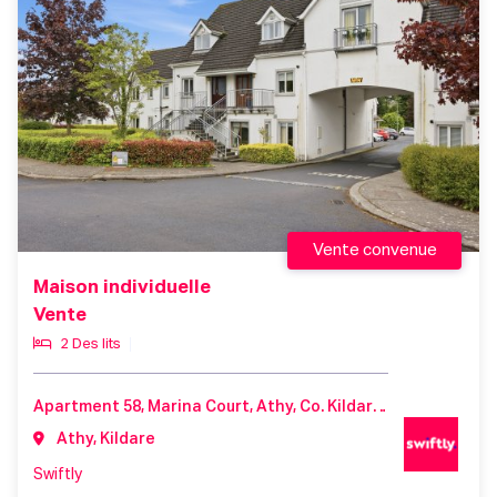
Vente convenue
Maison individuelle
Vente
2 Des lits
Apartment 58, Marina Court, Athy, Co. Kildare, R14 A306
Athy, Kildare
Swiftly