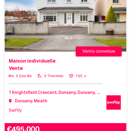
Vente convenue
Maison individuelle
Vente
5 Des lits
3 Thermes
165 ㎡
1 Knightsfield Crescent, Dunsany, Dunsany, Meath, C15 H7T8, Ireland
Dunsany, Meath
Swiftly
€495,000