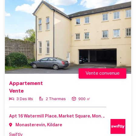
Vente convenue
Appartement
Vente
3 Des lits
2 Thermes
900 ㎡
Apt 16 Watermill Place, Market Square, Monasterevin, County Kildare, W34 XC52, Ireland
Monasterevin, Kildare
Swiftly