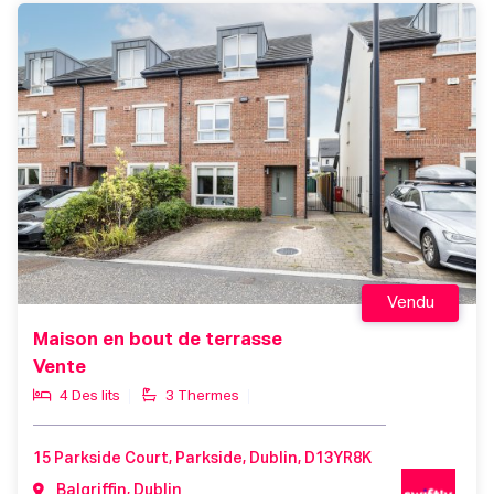
Vendu
Maison en bout de terrasse
Vente
4 Des lits
3 Thermes
15 Parkside Court, Parkside, Dublin, D13YR8K
Balgriffin, Dublin