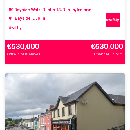
89 Bayside Walk, Dublin 13, Dublin, Ireland
Bayside, Dublin
Swiftly
€530,000
€530,000
Offre la plus élevée
Demander un prix