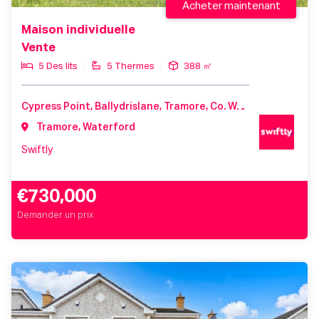
Acheter maintenant
Maison individuelle
Vente
5 Des lits
5 Thermes
388 ㎡
Cypress Point, Ballydrislane, Tramore, Co. Waterford
Tramore, Waterford
Swiftly
€730,000
Demander un prix