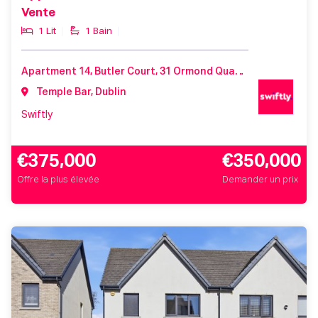
Vente
1 Lit
1 Bain
Apartment 14, Butler Court, 31 Ormond Quay Lower, Dublin 1, Co. Dublin, D01 K588
Temple Bar, Dublin
Swiftly
€375,000
€350,000
Offre la plus élevée
Demander un prix