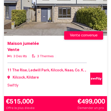
Vente convenue
Maison jumelée
Vente
3 Des lits
3 Thermes
11 The Rise, Ledwill Park, Kilcock, Naas, Co. Kildare, W23 ER2T
Kilcock, Kildare
Swiftly
€515,000
€499,000
Offre la plus élevée
Demander un prix