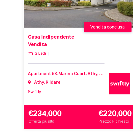
Vendita conclusa
Casa Indipendente
Vendita
2 Letti
Apartment 58, Marina Court, Athy, Co. Kildare, R14 A306
Athy, Kildare
Swiftly
€234,000
€220,000
Offerta più alta
Prezzo Richiesto