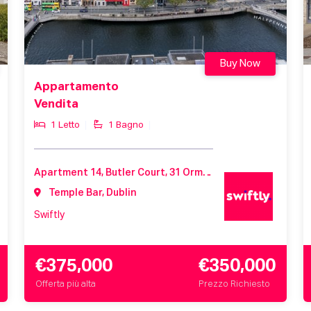
Buy Now
Appartamento
Vendita
1 Letto
1 Bagno
Apartment 14, Butler Court, 31 Ormond Quay Lower, Dublin 1, Co. Dublin, D01 K588
Temple Bar, Dublin
Swiftly
€375,000
€350,000
Offerta più alta
Prezzo Richiesto