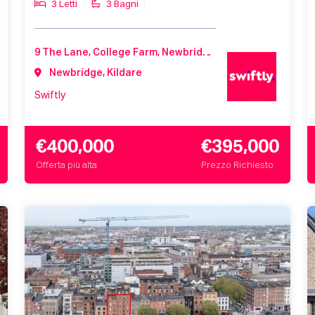
3 Letti
3 Bagni
9 The Lane, College Farm, Newbridge, Co. Kildare, W12 WV84
Newbridge, Kildare
Swiftly
€400,000
€395,000
Offerta più alta
Prezzo Richiesto