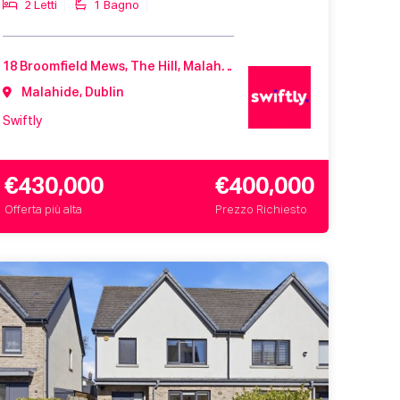
2 Letti
1 Bagno
18 Broomfield Mews, The Hill, Malahide, Co. Dublin, K36 X462
Malahide, Dublin
Swiftly
€430,000
€400,000
Offerta più alta
Prezzo Richiesto