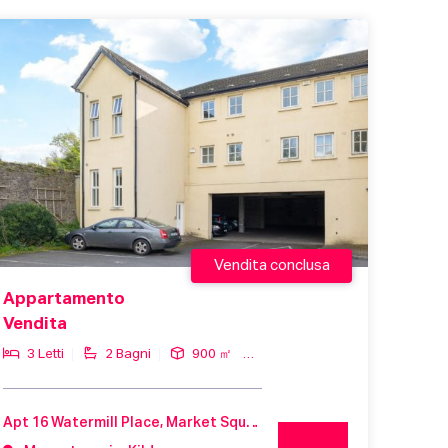
Vendita conclusa
Appartamento
Vendita
3 Letti
2 Bagni
900 ㎡
Apt 16 Watermill Place, Market Square, Monasterevin, County Kildare, W34 XC52, Ireland