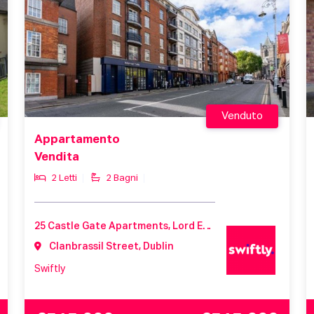
Venduto
Appartamento
Vendita
2 Letti
2 Bagni
25 Castle Gate Apartments, Lord Edward Street, Dublin 2, D02T229
Clanbrassil Street, Dublin
Swiftly