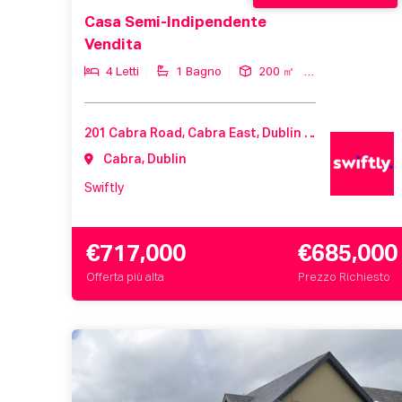
Casa Semi-Indipendente
Vendita
4 Letti
1 Bagno
200 ㎡
201 Cabra Road, Cabra East, Dublin 7, D07 KF82, Ireland
Cabra, Dublin
Swiftly
€717,000
€685,000
Offerta più alta
Prezzo Richiesto