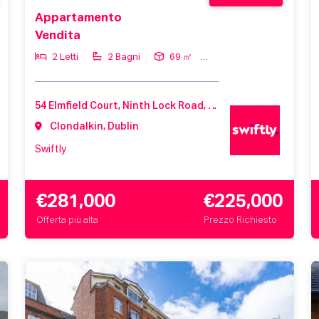
Appartamento
Vendita
2 Letti
2 Bagni
69 ㎡
54 Elmfield Court, Ninth Lock Road, Clondalkin, D22 V212, Ireland
Clondalkin, Dublin
Swiftly
€281,000
€225,000
Offerta più alta
Prezzo Richiesto