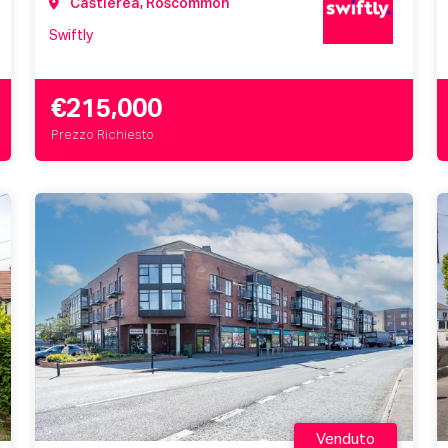
Castlerea, Roscommon
Swiftly
€215,000
Prezzo Richiesto
Venduto