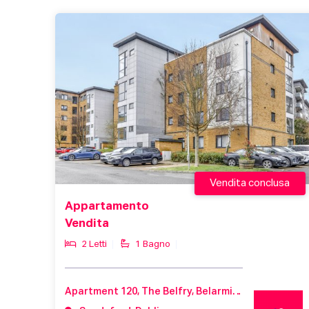
Vendita conclusa
Appartamento
Vendita
2 Letti
1 Bagno
Apartment 120, The Belfry, Belarmine Copse, Belarmine, Stepaside, Dublin 18, Co. Dublin, D18 NX2K