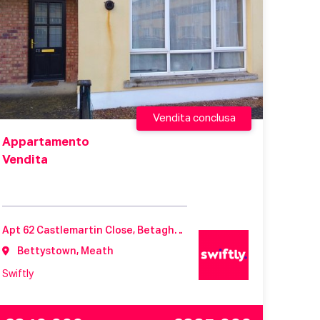
Vendita conclusa
Appartamento
Vendita
Apt 62 Castlemartin Close, Betaghstown, Castlemartin, Meath, Ireland, A92K44Y
Bettystown, Meath
Swiftly