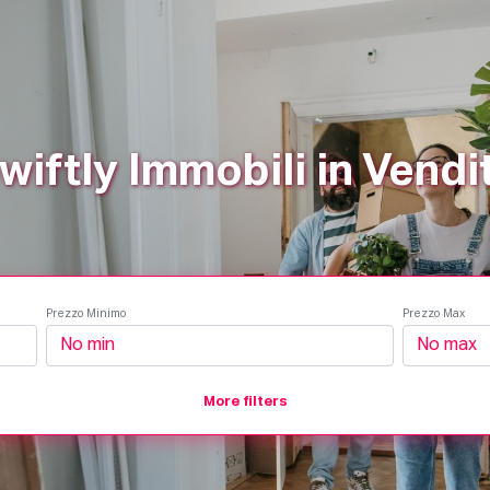
ili
Come Funziona
Prodotti
Plans
Società
wiftly Immobili in Vendi
Prezzo Minimo
Prezzo Max
More filters