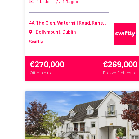
1 Letto
1 Bagno
4A The Glen, Watermill Road, Raheny, Dublin 5, Co. Dublin, D05 HK33
Dollymount, Dublin
Swiftly
€270,000
€269,000
Offerta più alta
Prezzo Richiesto