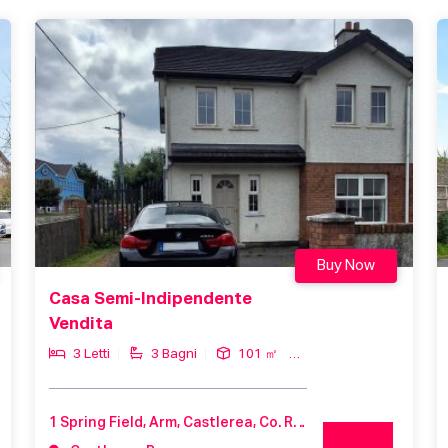
Buy Now
Casa Semi-Indipendente
Vendita
3 Letti
3 Bagni
101 ㎡
1 Spring Field, Arm, Castlerea, Co. Roscommon, F45 TF97, Ireland