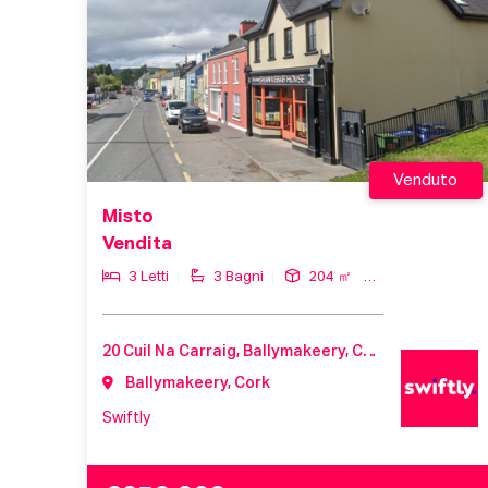
Venduto
Misto
Vendita
3 Letti
3 Bagni
204 ㎡
20 Cuil Na Carraig, Ballymakeery, County Cork, Ireland
Ballymakeery, Cork
Swiftly