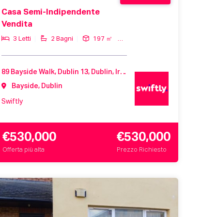
Casa Semi-Indipendente
Vendita
3 Letti
2 Bagni
197 ㎡
89 Bayside Walk, Dublin 13, Dublin, Ireland
Bayside, Dublin
Swiftly
€530,000
€530,000
Offerta più alta
Prezzo Richiesto