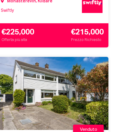
Monasterevin, Kildare
Swiftly
€225,000
€215,000
Offerta più alta
Prezzo Richiesto
Venduto