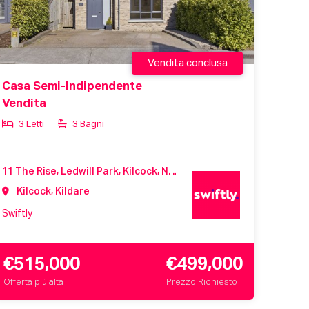
Vendita conclusa
Casa Semi-Indipendente
Vendita
3 Letti
3 Bagni
11 The Rise, Ledwill Park, Kilcock, Naas, Co. Kildare, W23 ER2T
Kilcock, Kildare
Swiftly
€515,000
€499,000
Offerta più alta
Prezzo Richiesto