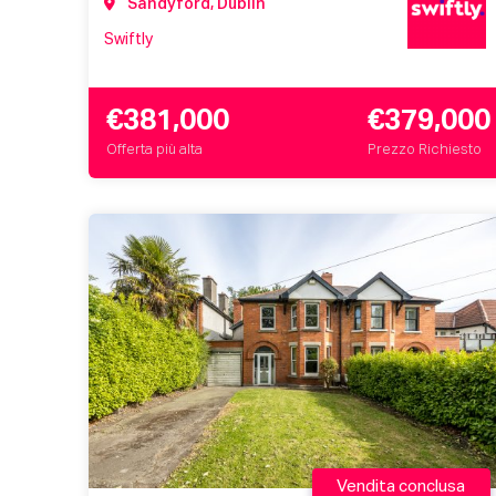
Sandyford, Dublin
Swiftly
€381,000
€379,000
Offerta più alta
Prezzo Richiesto
Vendita conclusa