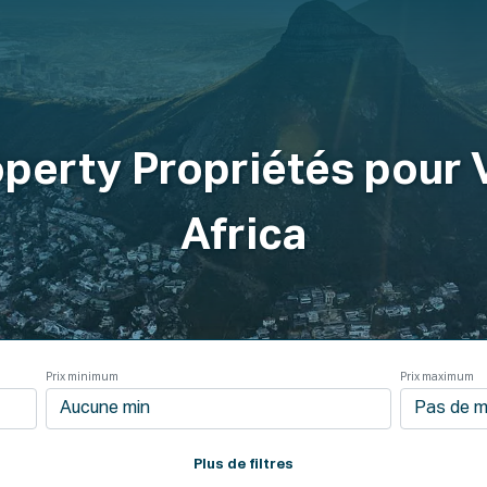
a Marche
Des Produits
Plans
Entreprise
R
operty Propriétés pour
Africa
Prix minimum
Prix maximum
Plus de filtres