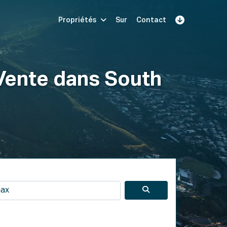
Propriétés
Sur
Contact
S'inscrire
éserver une démo
S'identifier
 Vente dans South