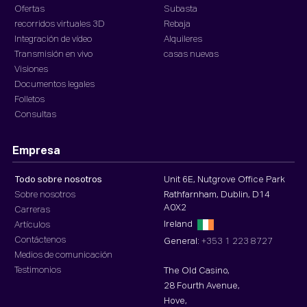
Ofertas
Subasta
recorridos virtuales 3D
Rebaja
Integración de vídeo
Alquileres
Transmisión en vivo
casas nuevas
Visiones
Documentos legales
Folletos
Consultas
Empresa
Todo sobre nosotros
Unit 6E, Nutgrove Office Park
Sobre nosotros
Rathfarnham, Dublin, D14
A0X2
Carreras
Ireland
Artículos
Contáctenos
General:
+353 1 223 8727
Medios de comunicación
Testimonios
The Old Casino,
28 Fourth Avenue,
Hove,