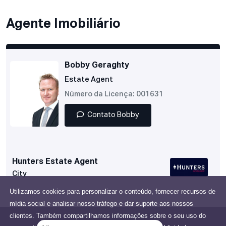
Agente Imobiliário
Bobby Geraghty
Estate Agent
Número da Licença: 001631
Contato Bobby
Hunters Estate Agent
City
Utilizamos cookies para personalizar o conteúdo, fornecer recursos de
mídia social e analisar nosso tráfego e dar suporte aos nossos
clientes. Também compartilhamos informações sobre o seu uso do