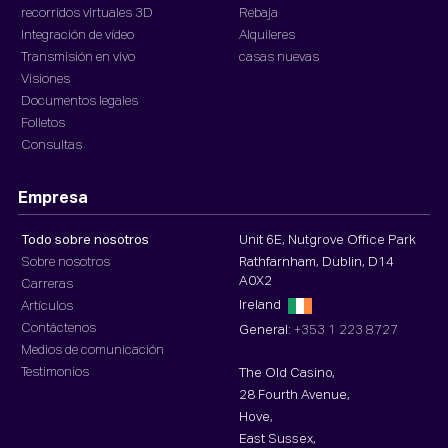
recorridos virtuales 3D
Rebaja
Integración de vídeo
Alquileres
Transmisión en vivo
casas nuevas
Visiones
Documentos legales
Folletos
Consultas
Empresa
Todo sobre nosotros
Unit 6E, Nutgrove Office Park
Sobre nosotros
Rathfarnham, Dublin, D14
A0X2
Carreras
Ireland
Artículos
Contáctenos
General:
+353 1 223 8727
Medios de comunicación
Testimonios
The Old Casino,
28 Fourth Avenue,
Hove,
East Sussex,