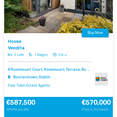
Buy Now
House
Vendita
2 Letti
1 Bagno
5.8 ㎡
8 Rosemount Court, Rosemount Terrace, Booterstown Dublin A94 F540
Booterstown, Dublin
Paul Tobin Estate Agents
€587,500
€570,000
Offerta più alta
Prezzo Richiesto