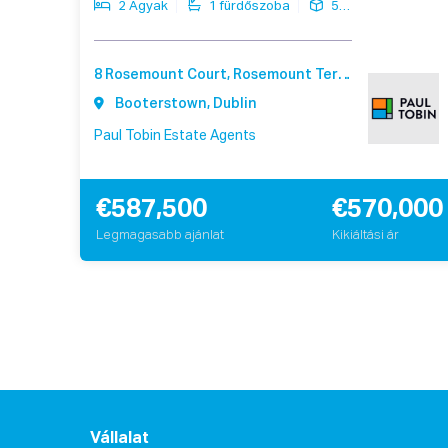
2 Ágyak
1 fürdőszoba
5.8 ㎡
8 Rosemount Court, Rosemount Terrace, Booterstown Dublin A94 F540
Booterstown, Dublin
Paul Tobin Estate Agents
€587,500
€570,000
Legmagasabb ajánlat
Kikiáltási ár
Vállalat