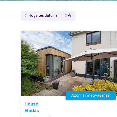
Rögzítés dátuma
Ár
Azonnali megvásárlás
House
Eladás