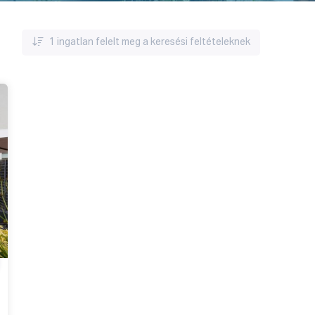
1
ingatlan felelt meg a keresési feltételeknek