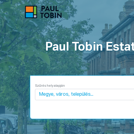
Ingatlanok
Hogyan Mű
Paul Tobin Estat
Szűrés hely alapján