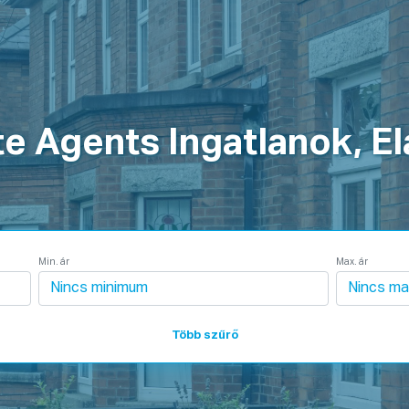
ködik
Szolgáltatások
Csomagok
Vállalat
e Agents Ingatlanok, Ela
Min. ár
Max. ár
Több szűrő