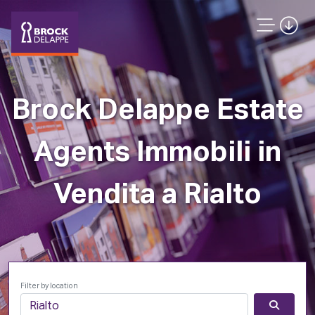
Brock Delappe Estate
Agents Immobili in
Vendita a Rialto
Filter by location