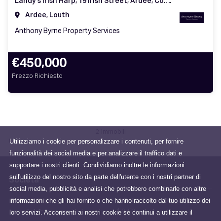
Landy's Irish Harp, 19 Irish Street, Ardee, Co. Louth, A92 WN84
Ardee, Louth
Anthony Byrne Property Services
€450,000
Prezzo Richiesto
2 immobili
Utilizziamo i cookie per personalizzare i contenuti, per fornire
funzionalità dei social media e per analizzare il traffico dati e
supportare i nostri clienti. Condividiamo inoltre le informazioni
sull'utilizzo del nostro sito da parte dell'utente con i nostri partner di
Società
social media, pubblicità e analisi che potrebbero combinarle con altre
informazioni che gli hai fornito o che hanno raccolto dal tuo utilizzo dei
Tutto su di noi
6 Peter Street, Drogheda, Co.
Louth
loro servizi. Acconsenti ai nostri cookie se continui a utilizzare il
sales@anthonybyrne.ie