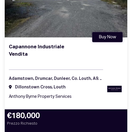
Buy Now
Capannone Industriale
Vendita
Adamstown, Drumcar, Dunleer, Co. Louth, A92 H57K
Dillonstown Cross, Louth
Anthony Byrne Property Services
€180,000
Prezzo Richiesto