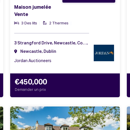
Maison jumelée
Vente
3 Des lits
2 Thermes
3 Strangford Drive, Newcastle, Co. Dublin, D22 TN36
Newcastle, Dublin
Jordan Auctioneers
€450,000
Demander un prix