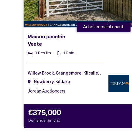
Acheter maintenant
Maison jumelée
Vente
3 Des lits
1 Bain
Willow Brook, Grangemore, Kilcullen, Co. Kildare, R56 K512
Newberry, Kildare
Jordan Auctioneers
€375,000
Demander un prix