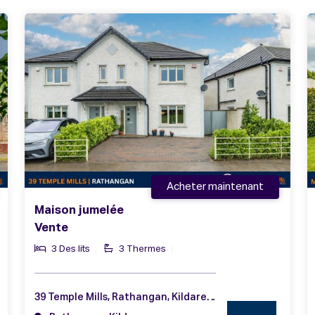
Acheter maintenant
Maison jumelée
Vente
3 Des lits
3 Thermes
39 Temple Mills, Rathangan, Kildare, Co. Kildare, R51 RW32