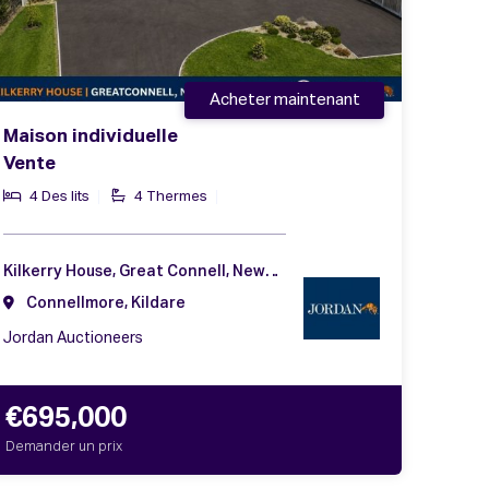
Acheter maintenant
Maison individuelle
Vente
4 Des lits
4 Thermes
Kilkerry House, Great Connell, Newbridge, Co. Kildare, W12 V102
Connellmore, Kildare
Jordan Auctioneers
€695,000
Demander un prix