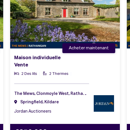
Acheter maintenant
Maison individuelle
Vente
2 Des lits
2 Thermes
The Mews, Clonmoyle West, Rathangan, Kildare, Co. Kildare, R51 HN83
Springfield, Kildare
Jordan Auctioneers