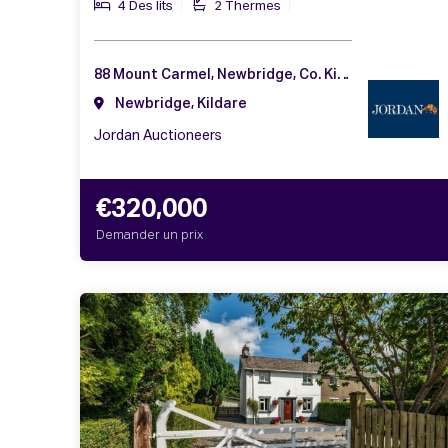
4 Des lits
2 Thermes
88 Mount Carmel, Newbridge, Co. Kildare, W12 AW99
Newbridge, Kildare
Jordan Auctioneers
€320,000
Demander un prix