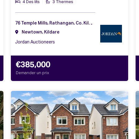
4 Des lits
3 Thermes
76 Temple Mills, Rathangan, Co. Kildare, R51 F992
Newtown, Kildare
Jordan Auctioneers
€385,000
Demander un prix