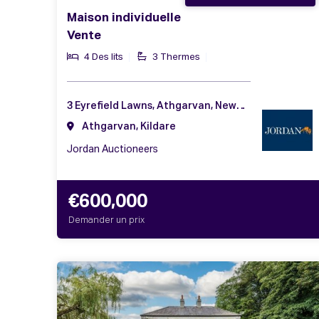
Maison individuelle
Vente
4 Des lits
3 Thermes
3 Eyrefield Lawns, Athgarvan, Newbridge, Co. Kildare, W12 AF57
Athgarvan, Kildare
Jordan Auctioneers
€600,000
Demander un prix