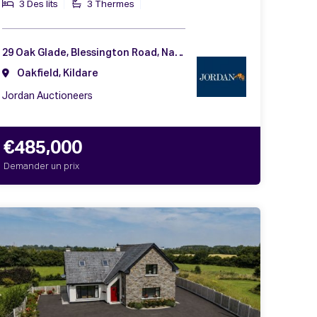
3 Des lits
3 Thermes
29 Oak Glade, Blessington Road, Naas, Co. Kildare, W91 CHH2
Oakfield, Kildare
Jordan Auctioneers
€485,000
Demander un prix