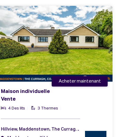
Acheter maintenant
Maison individuelle
Vente
4 Des lits
3 Thermes
Hillview, Maddenstown, The Curragh, Co. Kildare, R56 NA49