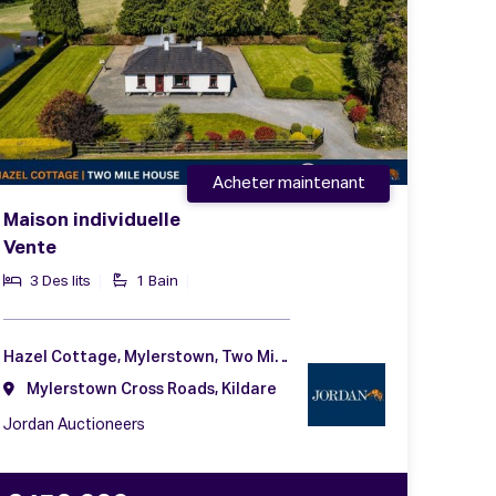
Acheter maintenant
Maison individuelle
Vente
3 Des lits
1 Bain
Hazel Cottage, Mylerstown, Two Mile House, Naas, Co. Kildare, W91 DF91
Mylerstown Cross Roads, Kildare
Jordan Auctioneers