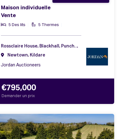
Maison individuelle
Vente
5 Des lits
5 Thermes
Rossclaire House, Blackhall, Punchestown, Naas, Co. Kildare, W91 C6CA
Newtown, Kildare
Jordan Auctioneers
€795,000
Demander un prix