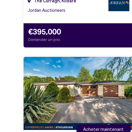
The Curragh, Kildare
Jordan Auctioneers
€395,000
Demander un prix
Acheter maintenant