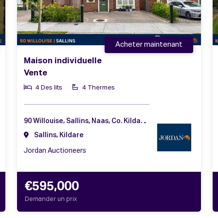
Acheter maintenant
Maison individuelle
Vente
4 Des lits
4 Thermes
90 Willouise, Sallins, Naas, Co. Kildare, W91 F2PV
Sallins, Kildare
Jordan Auctioneers
€595,000
Demander un prix