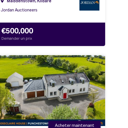
Maddenstown, Kildare
Jordan Auctioneers
€500,000
Demander un prix
Acheter maintenant