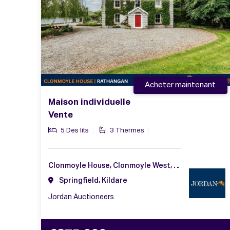
Acheter maintenant
Maison individuelle
Vente
5 Des lits
3 Thermes
Clonmoyle House, Clonmoyle West, Rathangan, Co. Kildare, R51 W521
Springfield, Kildare
Jordan Auctioneers