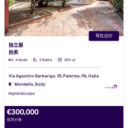
现在出价
独立屋
拍卖
4 Beds
3 Baths
365 ㎡
Via Agostino Barbarigo, 35, Palermo, PA, Italia
Mondello, Sicily
Imprendocasa
€300,000
指导价格