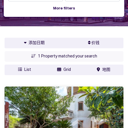
More filters
添加日期
价钱
1
Property matched your search
List
Grid
地图