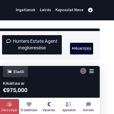
Ingatlanok
Leírás
Kapcsolat Neve
Regisztráció
Bemutató foglalása
Bejelentkezés
Hunters Estate Agent
megkeresése