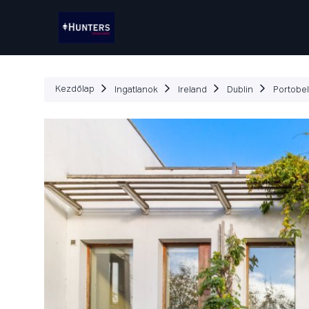
Ingatlanok
Hogyan Mű
Kezdőlap
Ingatlanok
Ireland
Dublin
Portobel