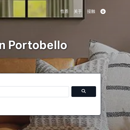
性质
关于
接触
司
注册
图书演示
登录
n Portobello