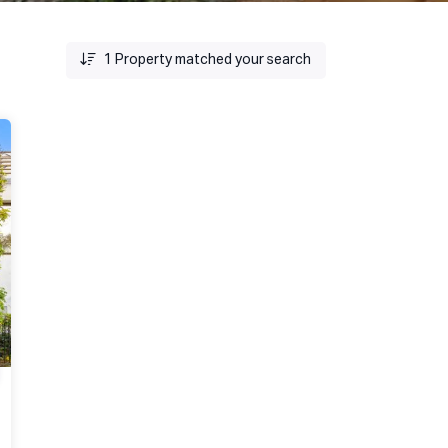
1
Property matched your search