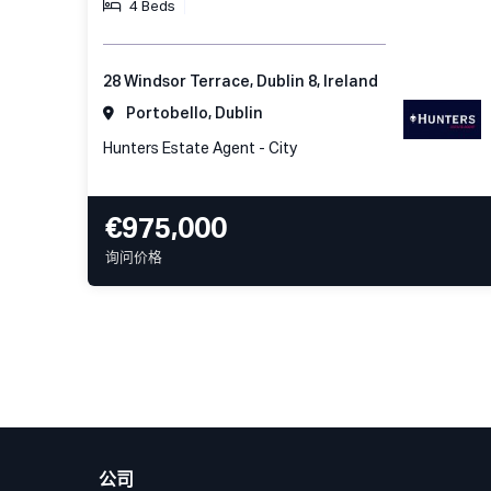
4 Beds
28 Windsor Terrace, Dublin 8, Ireland
Portobello, Dublin
Hunters Estate Agent - City
€975,000
询问价格
公司