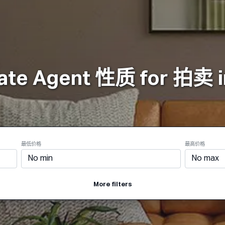
性质
怎么运行的
制品
Plans
公
ate Agent 性质 for 拍卖 i
最低价格
最高价格
More filters