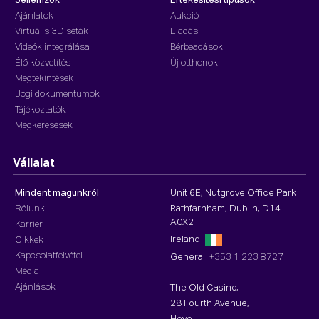
Jellemzők
Értékesítési típusok
Ajánlatok
Aukció
Virtuális 3D séták
Eladás
Videók integrálása
Bérbeadások
Élő közvetítés
Új otthonok
Megtekintések
Jogi dokumentumok
Tájékoztatók
Megkeresések
Vállalat
Mindent magunkról
Unit 6E, Nutgrove Office Park
Rólunk
Rathfarnham, Dublin, D14
A0X2
Karrier
Ireland
Cikkek
Kapcsolatfelvétel
General:
+353 1 223 8727
Média
Ajánlások
The Old Casino,
28 Fourth Avenue,