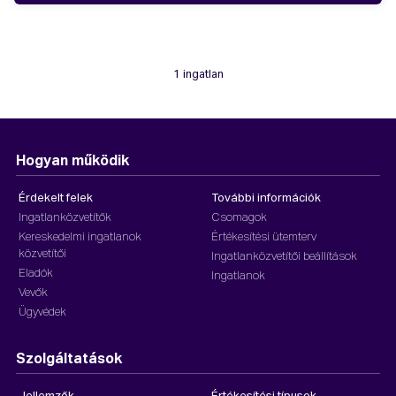
1 ingatlan
Hogyan működik
Érdekelt felek
További információk
Ingatlanközvetítők
Csomagok
Kereskedelmi ingatlanok
Értékesítési ütemterv
közvetítői
Ingatlanközvetítői beállítások
Eladók
Ingatlanok
Vevők
Ügyvédek
Szolgáltatások