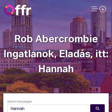
Rob Abercrombie
Ingatlanok, Eladás, itt:
Hannah
Szűrés hely alapján