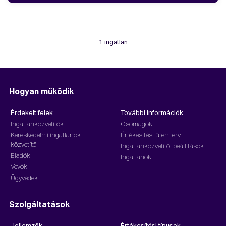
1 ingatlan
Hogyan működik
Érdekelt felek
További információk
Ingatlanközvetítők
Csomagok
Kereskedelmi ingatlanok
Értékesítési ütemterv
közvetítői
Ingatlanközvetítői beállítások
Eladók
Ingatlanok
Vevők
Ügyvédek
Szolgáltatások