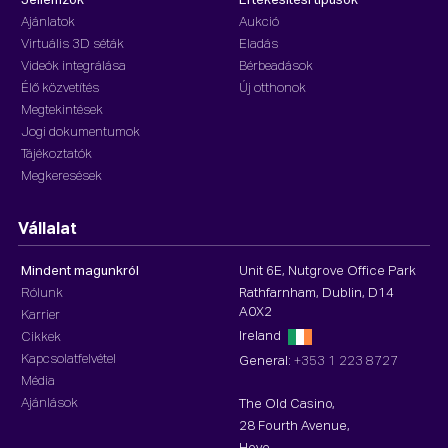
Jellemzők
Értékesítési típusok
Ajánlatok
Aukció
Virtuális 3D séták
Eladás
Videók integrálása
Bérbeadások
Élő közvetítés
Új otthonok
Megtekintések
Jogi dokumentumok
Tájékoztatók
Megkeresések
Vállalat
Mindent magunkról
Unit 6E, Nutgrove Office Park
Rólunk
Rathfarnham, Dublin, D14
A0X2
Karrier
Ireland
Cikkek
Kapcsolatfelvétel
General:
+353 1 223 8727
Média
Ajánlások
The Old Casino,
28 Fourth Avenue,