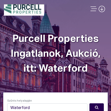
Purcell Properties
Ingatlanok, Aukció,
itt: Waterford
Szűrés hely alapján