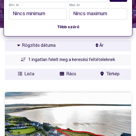
Min. ár
Max. ár
Több szűrő
Rögzítés dátuma
Ár
1
ingatlan felelt meg a keresési feltételeknek
Lista
Rács
Térkép