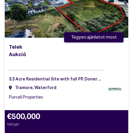
Tegyen ajánlatot most
Telek
Aukció
3.3 Acre Residential Site with full PP, Doneraile, Tramore, Co. Waterford
Tramore, Waterford
Purcell Properties
€500,000
Irányár