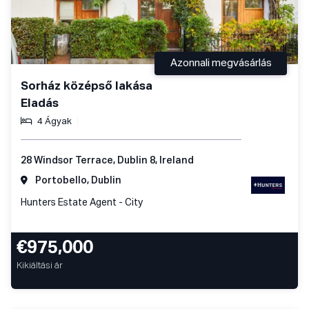
Azonnali megvásárlás
Sorház középső lakása
Eladás
4 Ágyak
28 Windsor Terrace, Dublin 8, Ireland
Portobello, Dublin
Hunters Estate Agent - City
€975,000
Kikiáltási ár