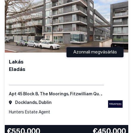
Azonnali megvásárlás
Lakás
Eladás
Apt 45 Block B, The Moorings, Fitzwilliam Quay, Dublin 4, D04 KC98, Ireland
Docklands, Dublin
Hunters Estate Agent
€550,000
€450,000