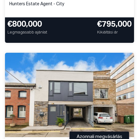
Hunters Estate Agent - City
€800,000
€795,000
Legmagasabb ajánlat
Kikiáltási ár
Azonnali megvásárlás