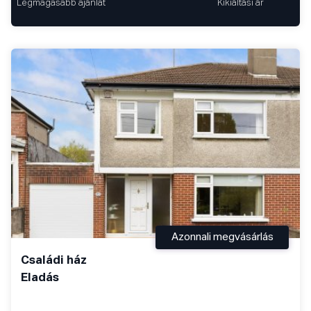
Legmagasabb ajánlat
Kikiáltási ár
Azonnali megvásárlás
Családi ház
Eladás