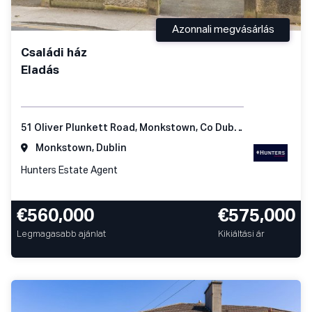
Azonnali megvásárlás
Családi ház
Eladás
51 Oliver Plunkett Road, Monkstown, Co Dublin
Monkstown, Dublin
Hunters Estate Agent
€560,000
€575,000
Legmagasabb ajánlat
Kikiáltási ár