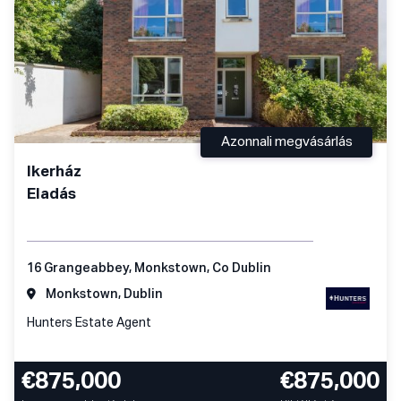
Azonnali megvásárlás
Ikerház
Eladás
16 Grangeabbey, Monkstown, Co Dublin
Monkstown, Dublin
Hunters Estate Agent
€875,000
€875,000