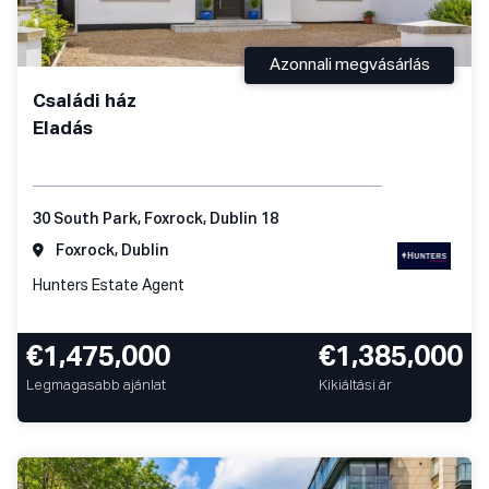
Azonnali megvásárlás
Családi ház
Eladás
30 South Park, Foxrock, Dublin 18
Foxrock, Dublin
Hunters Estate Agent
€1,475,000
€1,385,000
Legmagasabb ajánlat
Kikiáltási ár