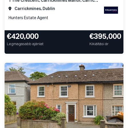
1 The Crescent, Carrickmines Manor, Carrickmines, Dublin 18
Carrickmines, Dublin
Hunters Estate Agent
€420,000
€395,000
Legmagasabb ajánlat
Kikiáltási ár