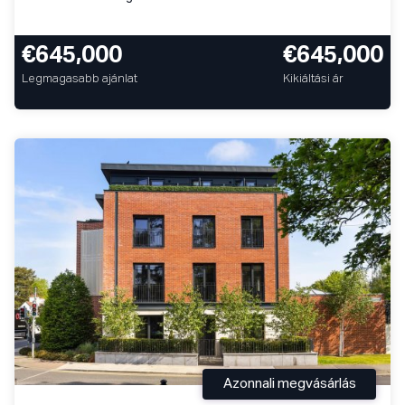
€645,000
€645,000
Legmagasabb ajánlat
Kikiáltási ár
Azonnali megvásárlás