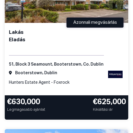
Azonnali megvásárlás
Lakás
Eladás
51, Block 3 Seamount, Booterstown, Co. Dublin
Booterstown, Dublin
Hunters Estate Agent - Foxrock
€630,000
€625,000
Legmagasabb ajánlat
Kikiáltási ár