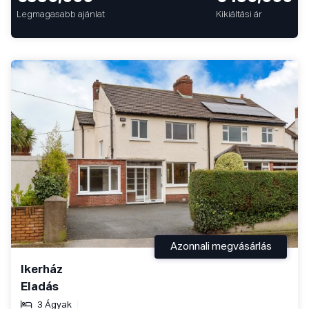
Legmagasabb ajánlat
Kikiáltási ár
Azonnali megvásárlás
Ikerház
Eladás
3 Ágyak