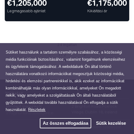
€1,205,000
€1,175,000
Legmagasabb ajánlat
Kikiáltási ár
24 ingatlan
Sütiket használunk a tartalom személyre szabásához, a közösségi
1 / 2
média funkcióinak biztosításához, valamint forgalmunk elemzéséhez
oldal
és ügyfeleink támogatásához. A weboldalunk Ön által történő
használatára vonatkozó információkat megosztjuk közösségi média,
hirdetési és elemzési partnereinkkel is, akik ezeket az információkat
kombinálhatják más olyan információkkal, amelyeket Ön megadott
Vállalat
nekik, vagy amelyeket a szolgáltatásaik Ön általi használatából
gyűjtöttek. A weboldal további használatával Ön elfogadja a sütik
Mindent magunkról
2 Brighton Road, Foxrock
használatát.
Részletek
Village, Dublin 18, Ireland
info@huntersestateagent.ie
Az összes elfogadása
Sütik kezelése
Adatvédelmi szabályzat