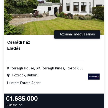
Azonnali megvásárlás
Családi ház
Eladás
Kilteragh House, 6 Kilteragh Pines, Foxrock, Dublin 18
Foxrock, Dublin
Hunters Estate Agent
€1,685,000
Kikiáltási ár