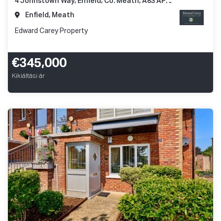
4 Johnstown Way, Enfield, Co. Meath, A83 AP66
Enfield, Meath
Edward Carey Property
€345,000
Kikiáltási ár