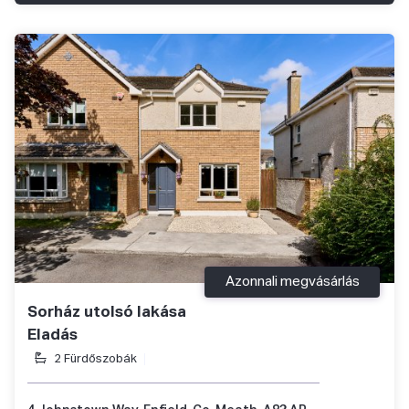
Azonnali megvásárlás
Sorház utolsó lakása
Eladás
2 Fürdőszobák