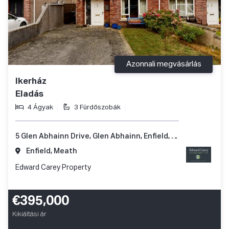
Azonnali megvásárlás
Ikerház
Eladás
4 Ágyak
3 Fürdőszobák
5 Glen Abhainn Drive, Glen Abhainn, Enfield, Co. Meath, A83 XR62
Enfield, Meath
Edward Carey Property
€395,000
Kikiáltási ár