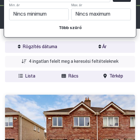
Min. ár
Max. ár
Több szűrő
Rögzítés dátuma
Ár
4
ingatlan felelt meg a keresési feltételeknek
Lista
Rács
Térkép