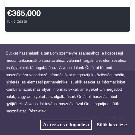
€365,000
Kikiáltási ár
Sütiket használunk a tartalom személyre szabásához, a közösségi
4 ingatlan
média funkcióinak biztosításához, valamint forgalmunk elemzéséhez
és ügyfeleink támogatásához. A weboldalunk Ön által történő
használatára vonatkozó információkat megosztjuk közösségi média,
hirdetési és elemzési partnereinkkel is, akik ezeket az információkat
Vállalat
kombinálhatják más olyan információkkal, amelyeket Ön megadott
nekik, vagy amelyeket a szolgáltatásaik Ön általi használatából
Innfield House, Enfield, County
gyűjtöttek. A weboldal további használatával Ön elfogadja a sütik
Meath, A83 KD80, Ireland
használatát.
Részletek
Adatvédelmi szabályzat
Az összes elfogadása
Sütik kezelése