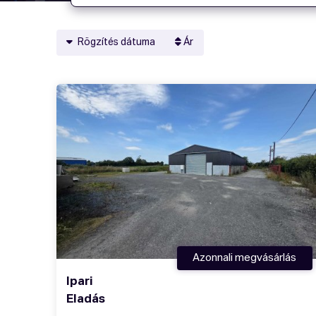
Rögzítés dátuma
Ár
Azonnali megvásárlás
Ipari
Eladás