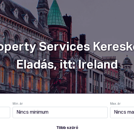
ködik
Szolgáltatások
Csomagok
Vállalat
operty Services Kereske
Eladás, itt: Ireland
Min. ár
Max. ár
Több szűrő