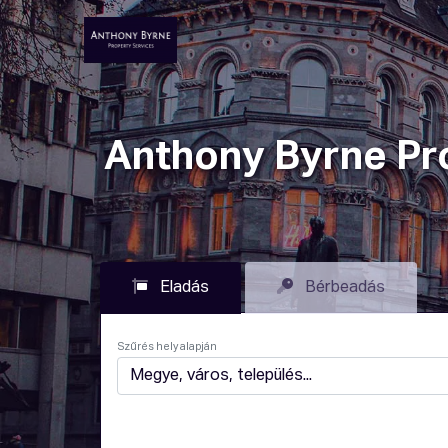
Ingatlanok
Hogyan Mű
Anthony Byrne Pr
Eladás
Bérbeadás
Szűrés hely alapján