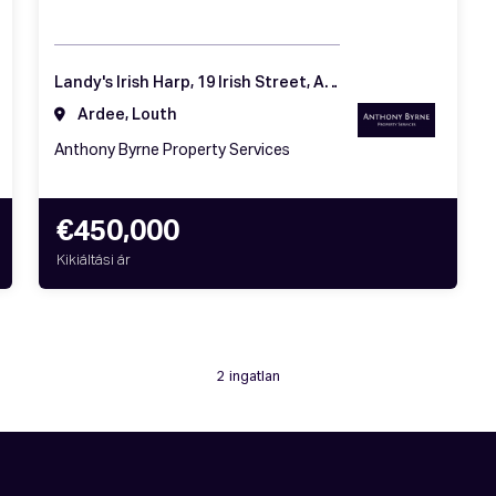
Landy's Irish Harp, 19 Irish Street, Ardee, Co. Louth, A92 WN84
Ardee, Louth
Anthony Byrne Property Services
€450,000
Kikiáltási ár
2 ingatlan