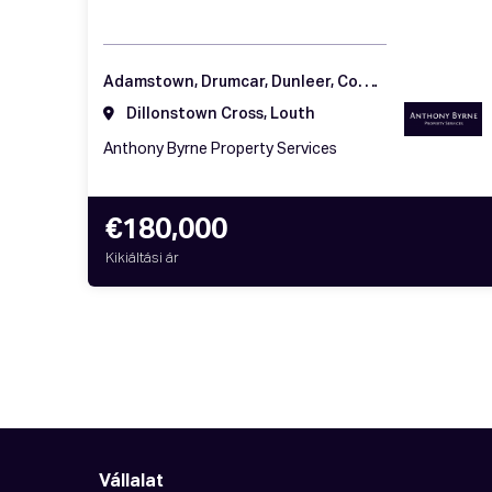
Adamstown, Drumcar, Dunleer, Co. Louth, A92 H57K
Dillonstown Cross, Louth
Anthony Byrne Property Services
€180,000
Kikiáltási ár
Vállalat