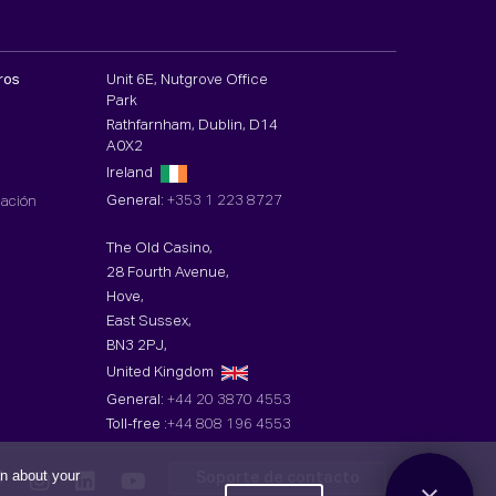
ros
Unit 6E, Nutgrove Office
Park
Rathfarnham, Dublin, D14
A0X2
Ireland
General:
+353 1 223 8727
cación
The Old Casino,
28 Fourth Avenue,
Hove,
East Sussex,
BN3 2PJ,
United Kingdom
General:
+44 20 3870 4553
Toll-free :
+44 808 196 4553
on about your
Soporte de contacto