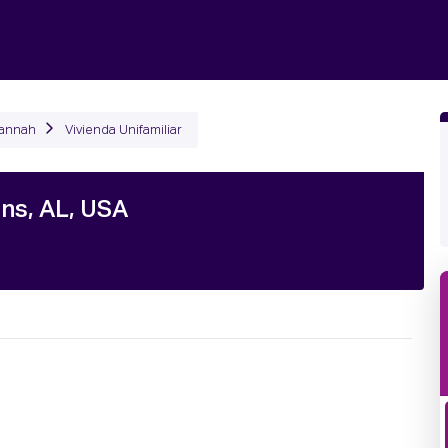
nciona
Productos
Plans
Empresa
Reservar
annah
Vivienda Unifamiliar
ns, AL, USA