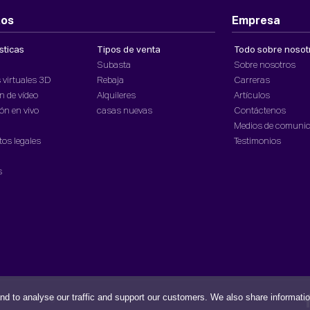
tos
Empresa
sticas
Tipos de venta
Todo sobre nosot
Subasta
Sobre nosotros
 virtuales 3D
Rebaja
Carreras
n de vídeo
Alquileres
Artículos
ón en vivo
casas nuevas
Contáctenos
Medios de comuni
os legales
Testimonios
s
nd to analyse our traffic and support our customers. We also share informati
iciones
Seguridad