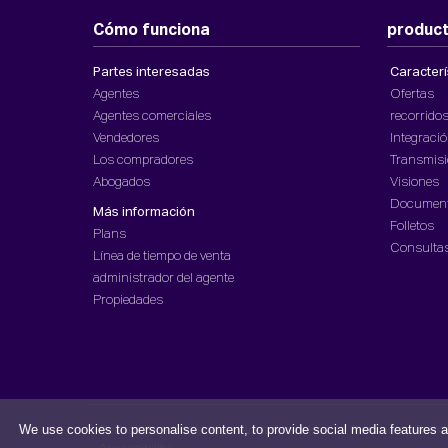
Cómo funciona
produc
Partes interesadas
Caracterí
Agentes
Ofertas
Agentes comerciales
recorridos
Vendedores
Integració
Los compradores
Transmisi
Abogados
Visiones
Document
Más información
Folletos
Plans
Consulta
Línea de tiempo de venta
administrador del agente
Propiedades
We use cookies to personalise content, to provide social media features a
Política de privacidad
Aviso de cookies
Términos y Cond