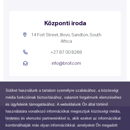
Központi iroda
14 Fort Street, Illovo, Sandton, South
Africa
+27 87 00 8289
info@broll.com
Sütiket használunk a tartalom személyre szabásához, a közösségi
média funkcióinak biztosításához, valamint forgalmunk elemzéséhez
és ügyfeleink támogatásához. A weboldalunk Ön által történő
használatára vonatkozó információkat megosztjuk közösségi média,
hirdetési és elemzési partnereinkkel is, akik ezeket az információkat
Vállalat
kombinálhatják más olyan információkkal, amelyeket Ön megadott