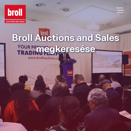
Broll Auctions and Sales
megkeresése